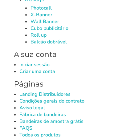
Photocall
Seleccione a sua
Iniciar sessão
X-Banner
Wall Banner
língua
Cubo publicitário
Utilizador (VAT):
Roll up
Balcão dobrável
A sua conta
Español
English
Palavra-passe:
Espere, por favor
Iniciar sessão
Português
Français
Criar uma conta
Deutsch
Italiano
Recordar palavra-passe:
Sim
Não
Páginas
Sverige
Denmark
Landing Distribuidores
Slovenija
Finnish
Condições gerais do contrato
Aceder
Aviso legal
Slovenčina (Slovak)
Fábrica de bandeiras
Recuperar Palavra-passe
Bandeiras de amostra grátis
Norway
FAQS
Criar conta
Todos os produtos