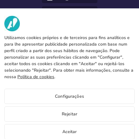
952 31 60 22
call
NÓS
Utilizamos cookies próprios e de terceiros para fins analíticos e
SERVICIOS
Fábrica
para lhe apresentar publicidade personalizada com base num
perfil criado a partir dos seus hábitos de navegação. Pode
Contacto
INFORMAÇÃO LEGAL
Métodos de pagamento
personalizar as suas preferências clicando em "Configurar",
aceitar todos os cookies clicando em "Aceitar" ou rejeitá-los
Aviso legal
Blog
Produção e expedição
Termos e condições gerais
selecionando "Rejeitar". Para obter mais informações, consulte a
Política de cookies
nossa
Política de cookies
.
FAQs
Configurar cookies
Política de privacidade
Configurações
PT
Rejeitar
Copyright 2026 © ÁDIVIN BEACH FLAG SA
Aceitar
C/ Generación 46-48 P.I. La Huertecilla 29196 Málaga Espanha | S.A CIF
place
A93349777
Amostras grátis
Comece a vender
+34 952 316 022
info@adivin.com
Fábrica