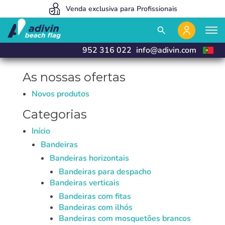
Somos tão baratos porque vendemos 100% on line
Venda exclusiva para Profissionais
Fabricamos e entregamos em 24h
close
close
search
952 316 022
info@adivin.com
As nossas ofertas
Novos produtos
Categorias
Início
Bandeiras
Bandeiras horizontais
Bandeiras para despacho
Bandeiras verticais
Bandeiras com fitas
Bandeiras com ilhós
Bandeiras com mosquetões brancos