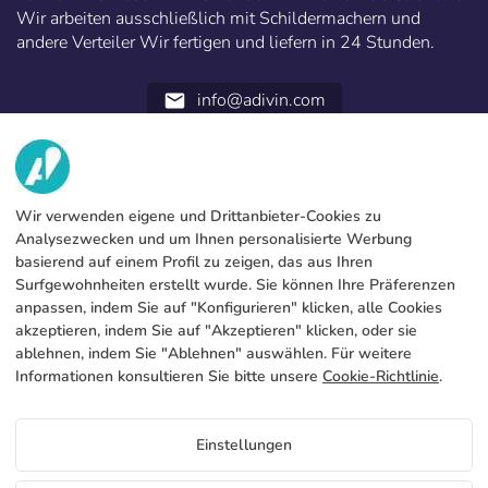
Wir arbeiten ausschließlich mit Schildermachern und
andere Verteiler Wir fertigen und liefern in 24 Stunden.
info@adivin.com
email
952 31 60 22
call
WIR
Wir verwenden eigene und Drittanbieter-Cookies zu
Analysezwecken und um Ihnen personalisierte Werbung
DIENSTLEISTUNGEN
Fabrik
basierend auf einem Profil zu zeigen, das aus Ihren
Surfgewohnheiten erstellt wurde. Sie können Ihre Präferenzen
Kontakt
RECHTLICHE INFORMATIONEN
Zahlungsmodalitäten
anpassen, indem Sie auf "Konfigurieren" klicken, alle Cookies
akzeptieren, indem Sie auf "Akzeptieren" klicken, oder sie
Rechtliche Hinweise
Blog
Produktion und Lieferung
Allgemeine Bedingungen und Konditionen
ablehnen, indem Sie "Ablehnen" auswählen. Für weitere
Cookies-Politik
Informationen konsultieren Sie bitte unsere
Cookie-Richtlinie
.
FAQs
Cookies konfigurieren
Datenschutzrichtlinie
Preise Bases de Agua
Einstellungen
Wenn Sie Preise für 'wissen wollen Bases de Agua rufen Sie