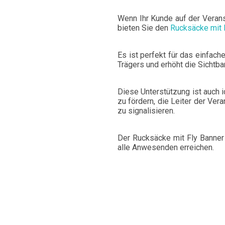
Wenn Ihr Kunde auf der Verans
Eintragen
bieten Sie den
Rucksäcke mit 
Es ist perfekt für das einfach
Wählen Sie die Sprache
Trägers und erhöht die Sichtba
Diese Unterstützung ist auch i
Espere, por favor
zu fördern, die Leiter der Ve
zu signalisieren.
ñol
English
Português
Français
iano
Sverige
Denmark
Slovenija
Der Rucksäcke mit Fly Banner 
en:
Ja
Nein
alle Anwesenden erreichen.
Slovenčina (Slovak)
Norway
Zugang
rherstellen