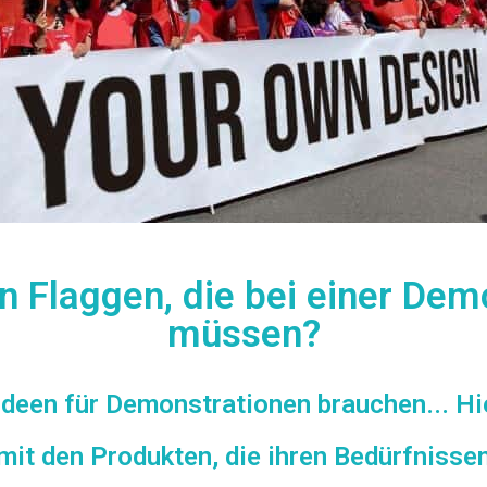
n Flaggen, die bei einer De
müssen?
deen für Demonstrationen brauchen... Hie
mit den Produkten, die ihren Bedürfniss