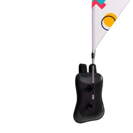
Benutzer (VAT):
Passwort:
Espa
Ital
Passwort merk
Passwort wiede