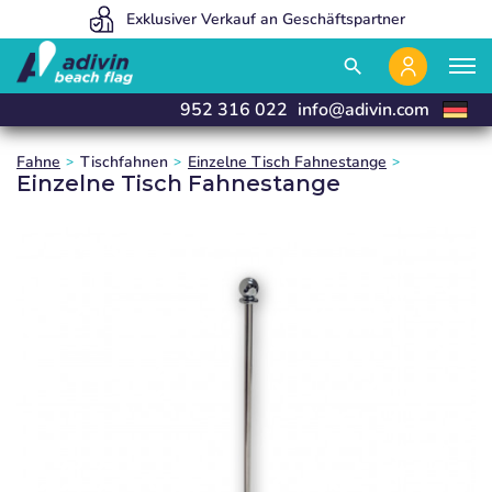
Wir sind so preisgünstig, weil wir 100% online verkaufen
Wir produzieren und liefern in 24 Stunden
Exklusiver Verkauf an Geschäftspartner
close
close
close
search
952 316 022
info@adivin.com
Fahne
Tischfahnen
Einzelne Tisch Fahnestange
Einzelne Tisch Fahnestange