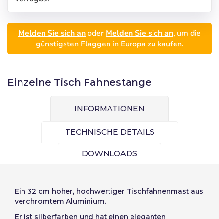
Melden Sie sich an
oder
Melden Sie sich an
, um die
günstigsten Flaggen in Europa zu kaufen.
Wählen Sie die
Eintragen
Sprache
Einzelne Tisch Fahnestange
Benutzer (VAT):
INFORMATIONEN
Precios por unidad
Añadiendo producto al carrito
Español
English
TECHNISCHE DETAILS
Passwort:
Espere, por favor
Espera, por favor
Português
Français
DOWNLOADS
Einheiten
Stückpreis
Deutsch
Italiano
Passwort merken:
Ja
Nein
Von
1
-1,00 €
Sverige
Denmark
Ein 32 cm hoher, hochwertiger Tischfahnenmast aus
Slovenija
Finnish
verchromtem Aluminium.
Zugang
Er ist silberfarben und hat einen eleganten
Slovenčina (Slovak)