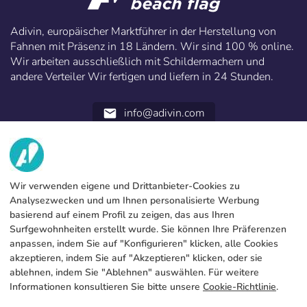
Adivin, europäischer Marktführer in der Herstellung von
Fahnen mit Präsenz in 18 Ländern. Wir sind 100 % online.
Wir arbeiten ausschließlich mit Schildermachern und
andere Verteiler Wir fertigen und liefern in 24 Stunden.
info@adivin.com
email
952 31 60 22
call
WIR
Wir verwenden eigene und Drittanbieter-Cookies zu
Analysezwecken und um Ihnen personalisierte Werbung
DIENSTLEISTUNGEN
Fabrik
basierend auf einem Profil zu zeigen, das aus Ihren
Surfgewohnheiten erstellt wurde. Sie können Ihre Präferenzen
Kontakt
RECHTLICHE INFORMATIONEN
Zahlungsmodalitäten
anpassen, indem Sie auf "Konfigurieren" klicken, alle Cookies
akzeptieren, indem Sie auf "Akzeptieren" klicken, oder sie
Rechtliche Hinweise
Blog
Produktion und Lieferung
Allgemeine Bedingungen und Konditionen
ablehnen, indem Sie "Ablehnen" auswählen. Für weitere
Cookies-Politik
Informationen konsultieren Sie bitte unsere
Cookie-Richtlinie
.
FAQs
Cookies konfigurieren