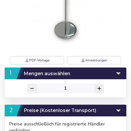
vertical_align_bottom
PDF-Vorlage
vertical_align_bottom
Anweisungen
Mengen auswählen
remove
add
Preise (Kostenloser Transport)
Preise ausschließlich für registrierte Händler
verfügbar