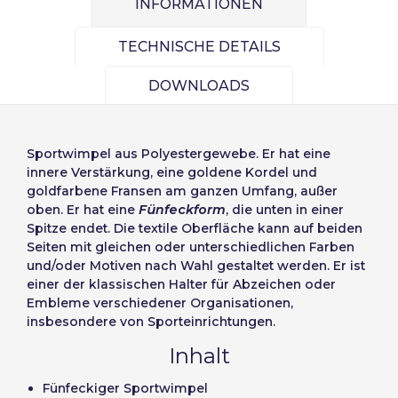
INFORMATIONEN
TECHNISCHE DETAILS
DOWNLOADS
Wählen Sie die
Eintragen
Sportwimpel
aus Polyestergewebe. Er hat eine
Sprache
innere Verstärkung, eine goldene Kordel und
goldfarbene Fransen am ganzen Umfang, außer
Benutzer (VAT):
oben. Er hat eine
Fünfeckform
, die unten in einer
Spitze endet. Die textile Oberfläche kann auf beiden
Seiten mit gleichen oder unterschiedlichen Farben
Precios por unidad
Añadiendo producto al carrito
Español
English
und/oder Motiven nach Wahl gestaltet werden. Er ist
Passwort:
Espere, por favor
Espera, por favor
einer der klassischen Halter für Abzeichen oder
Português
Français
Embleme verschiedener Organisationen,
Einheiten
Stückpreis
insbesondere von Sporteinrichtungen.
Deutsch
Italiano
Passwort merken:
Ja
Nein
Von
1
-1,00 €
Inhalt
Sverige
Denmark
Slovenija
Finnish
Fünfeckiger Sportwimpel
Zugang