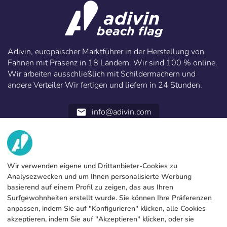
Adivin, europäischer Marktführer in der Herstellung von
Fahnen mit Präsenz in 18 Ländern. Wir sind 100 % online.
Wir arbeiten ausschließlich mit Schildermachern und
andere Verteiler Wir fertigen und liefern in 24 Stunden.
info@adivin.com
email
952 31 60 22
call
WIR
Wir verwenden eigene und Drittanbieter-Cookies zu
Analysezwecken und um Ihnen personalisierte Werbung
DIENSTLEISTUNGEN
Fabrik
basierend auf einem Profil zu zeigen, das aus Ihren
Surfgewohnheiten erstellt wurde. Sie können Ihre Präferenzen
Kontakt
RECHTLICHE INFORMATIONEN
Zahlungsmodalitäten
anpassen, indem Sie auf "Konfigurieren" klicken, alle Cookies
akzeptieren, indem Sie auf "Akzeptieren" klicken, oder sie
Rechtliche Hinweise
Blog
Produktion und Lieferung