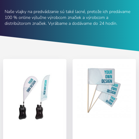
Naše vlajky na predvádzanie sú také lacné, pretože ich predávame
100 % online výlučne výrobcom značiek a výrobcom a
distribútorom značiek. Vyrábame a dodávame do 24 hodín.