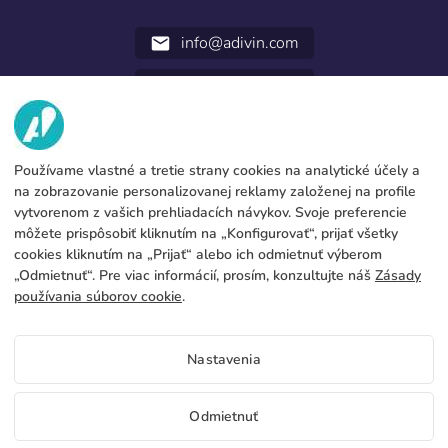
info@adivin.com
email
952 31 60 22
call
MY
Používame vlastné a tretie strany cookies na analytické účely a
SLUŽBY
Továreň
na zobrazovanie personalizovanej reklamy založenej na profile
vytvorenom z vašich prehliadacích návykov. Svoje preferencie
Kontakt
PRÁVNE ÚDAJE
Formy platby
môžete prispôsobiť kliknutím na „Konfigurovať“, prijať všetky
cookies kliknutím na „Prijať“ alebo ich odmietnuť výberom
Právne upozornenie
Blog
Výroba a preprava
Všeobecné podmienky zamestnania
„Odmietnuť“. Pre viac informácií, prosím, konzultujte náš
Zásady
Cookies policy
používania súborov cookie
.
FAQs
Konfigurovať cookies
Zásady ochrany súkromia
Ceny Vlajky na demonštrácie
Nastavenia
Ak chcete vedieť ceny Vlajky na demonštrácie prístup na portál
distribútora
SK
Odmietnuť
Pozri cenu pre distribútorov