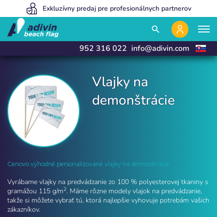
Naše ceny sú tak nízke, pretože predávame 100% online
Exkluzívny predaj pre profesionálnych partnerov
Vyrábame a dodávame do 24 hodín
close
close
search
952 316 022
info@adivin.com
Vlajky na
demonštrácie
Vlajky na demonštrácie | Adivin Beach Flag
Cenovo výhodné personalizované vlajky na demonštrácie
Vyrábame vlajky na predvádzanie zo 100 % polyesterovej tkaniny s
2
gramážou 115 g/m
. Máme rôzne modely vlajok na predvádzanie,
takže si môžete vybrať tú, ktorá najlepšie vyhovuje potrebám vašich
zákazníkov.