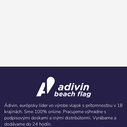
Vytvoriť účet
Ádivin, európsky líder vo výrobe vlajok s prítomnosťou v 18
krajinách. Sme 100% online. Pracujeme výhradne s
podpisovými doskami a inými distribútormi. Vyrábame a
dodávame do 24 hodín.