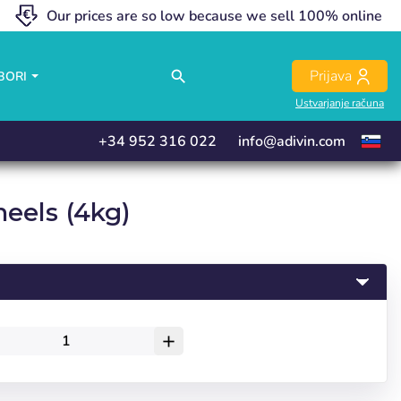
Our prices are so low because we sell 100% online
close
close
close
Prijava
search
BORI
Ustvarjanje računa
+34 952 316 022
info@adivin.com
eels (4kg)
add