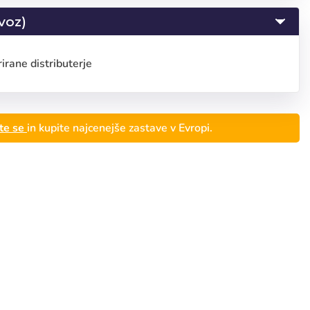
voz)
rirane distributerje
ite se
in kupite najcenejše zastave v Evropi.