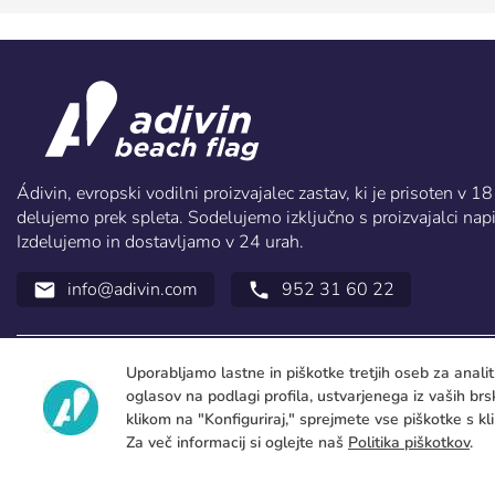
Ádivin, evropski vodilni proizvajalec zastav, ki je prisoten v 
delujemo prek spleta. Sodelujemo izključno s proizvajalci napis
Izdelujemo in dostavljamo v 24 urah.
info@adivin.com
952 31 60 22
email
call
Uporabljamo lastne in piškotke tretjih oseb za anali
oglasov na podlagi profila, ustvarjenega iz vaših brs
klikom na "Konfiguriraj," sprejmete vse piškotke s kli
Za več informacij si oglejte naš
Politika piškotkov
.
Copyright 2026 © ÁDIVIN BEACH FLAG SA