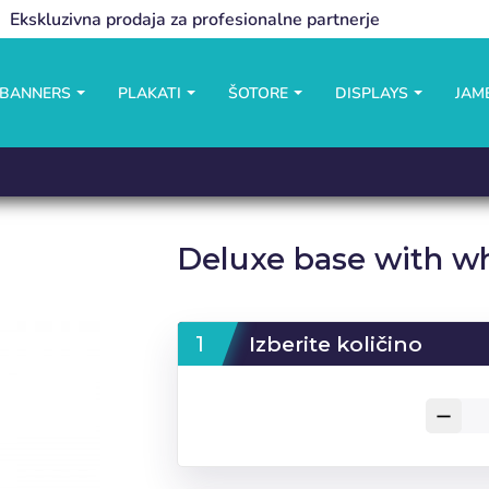
Ekskluzivna prodaja za profesionalne partnerje
 BANNERS
PLAKATI
ŠOTORE
DISPLAYS
JAM
Deluxe base with wh
Izberite količino
remove