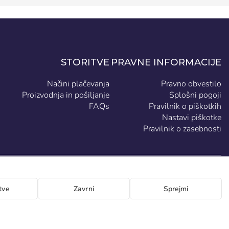
STORITVE
PRAVNE INFORMACIJE
Načini plačevanja
Pravno obvestilo
Proizvodnja in pošiljanje
Splošni pogoji
FAQs
Pravilnik o piškotkih
Nastavi piškotke
Pravilnik o zasebnosti
SL
tve
Zavrni
Sprejmi
 Generación 46-48 P.I. La Huertecilla 29196 Málaga Španija | S.A CIF A93349777