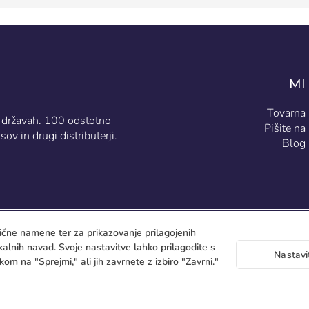
MI
Tovarna
18 državah. 100 odstotno
Pišite na
ov in drugi distributerji.
Blog
tične namene ter za prikazovanje prilagojenih
kalnih navad. Svoje nastavitve lahko prilagodite s
Nastavi
kom na "Sprejmi," ali jih zavrnete z izbiro "Zavrni."
C/
place