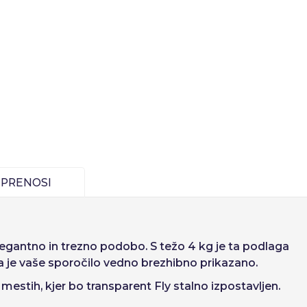
Deutsch
Finnish
PRENOSI
elegantno in trezno podobo. S težo 4 kg je ta podlaga
 da je vaše sporočilo vedno brezhibno prikazano.
tvarjanje računa
estih, kjer bo transparent Fly stalno izpostavljen.