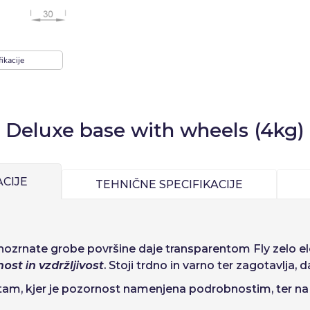
Prijava
ikacije
):
Izberite svoj jezik
Precios por unidad
Añadiendo producto al carrito
Espere, por favor
Deluxe base with wheels (4kg)
Espera, por favor
ñol
English
Português
Français
Cena na enoto
iano
Sverige
Denmark
Slovenija
−1,00 €
CIJE
TEHNIČNE SPECIFIKACIJE
o:
Da
Ne
Slovenčina (Slovak)
Norway
Dostop
 finozrnate grobe površine daje transparentom Fly zelo 
nost in vzdržljivost
. Stoji trdno in varno ter zagotavlja,
a
Us
tam, kjer je pozornost namenjena podrobnostim, ter na m