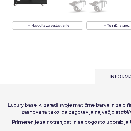
vertical_align_bottom
Navodila za sestavljanje
vertical_align_bottom
Tehnične specif
Uporabnik (VAT
Geslo::
Espa
Enote
Ital
Od
1
INFORMA
Zapomni si gesl
Luxury base
, ki zaradi svoje mat črne barve in zelo
zasnovana tako, da zagotavlja največjo
stabil
Obnovitev gesl
Primeren je za notranjost in se pogosto uporablja 