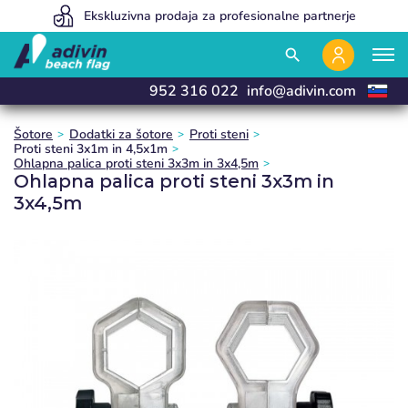
Our prices are so low because we sell 100% online
Ekskluzivna prodaja za profesionalne partnerje
Izdelujemo in dostavimo v 24 urah
close
close
close
search
952 316 022
info@adivin.com
Šotore
Dodatki za šotore
Proti steni
Proti steni 3x1m in 4,5x1m
Ohlapna palica proti steni 3x3m in 3x4,5m
Ohlapna palica proti steni 3x3m in
3x4,5m