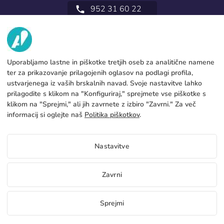
952 31 60 22
call
MI
STORITVE
Tovarna
Uporabljamo lastne in piškotke tretjih oseb za analitične namene
ter za prikazovanje prilagojenih oglasov na podlagi profila,
Pišite na
PRAVNE INFORMACIJE
Načini plačevanja
ustvarjenega iz vaših brskalnih navad. Svoje nastavitve lahko
prilagodite s klikom na "Konfiguriraj," sprejmete vse piškotke s
Pravno obvestilo
Blog
Proizvodnja in pošiljanje
Splošni pogoji
klikom na "Sprejmi," ali jih zavrnete z izbiro "Zavrni." Za več
Pravilnik o piškotkih
informacij si oglejte naš
Politika piškotkov
.
FAQs
Nastavi piškotke
Pravilnik o zasebnosti
Nastavitve
SL
Zavrni
Copyright 2026 © ÁDIVIN BEACH FLAG SA
Sprejmi
C/ Generación 46-48 P.I. La Huertecilla 29196 Málaga Španija | S.A CIF
place
A93349777
Brezplačni vzorci
Postanite distributer
+34 952 316 022
info@adivin.co
Tovarna