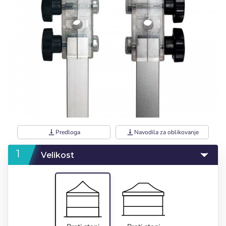
vertical_align_bottom
Predloga
vertical_align_bottom
Navodila za oblikovanje
Velikost