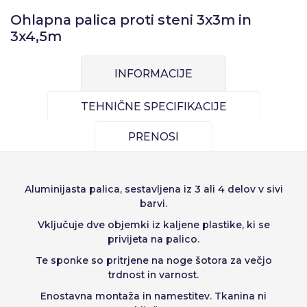
Enote
Cena na enoto
Ohlapna palica proti steni 3x3m in
Sverige
Denmark
Zapomni si geslo:
Da
Ne
Od
1
−1,00 €
3x4,5m
Slovenija
Finnish
Dostop
Slovenčina (Slovak)
INFORMACIJE
Norway
TEHNIČNE SPECIFIKACIJE
Obnovitev gesla
Ustvarjanje računa
PRENOSI
Aluminijasta palica, sestavljena iz 3 ali 4 delov v sivi
barvi.
Vključuje dve objemki iz kaljene plastike, ki se
privijeta na palico.
Te sponke so pritrjene na noge šotora za večjo
trdnost in varnost.
Enostavna montaža in namestitev. Tkanina ni