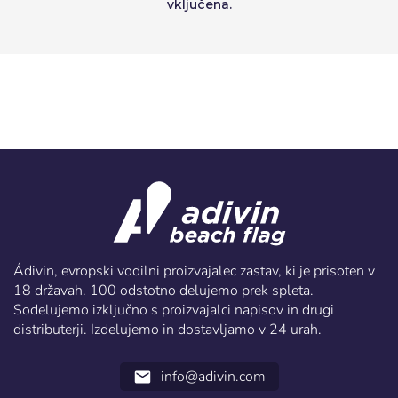
vključena.
Ádivin, evropski vodilni proizvajalec zastav, ki je prisoten v
18 državah. 100 odstotno delujemo prek spleta.
Sodelujemo izključno s proizvajalci napisov in drugi
distributerji. Izdelujemo in dostavljamo v 24 urah.
info@adivin.com
email