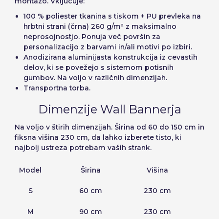
montažo. Vključuje:
100 % poliester tkanina s tiskom + PU prevleka na
hrbtni strani (črna) 260 g/m² z maksimalno
neprosojnostjo. Ponuja več površin za
personalizacijo z barvami in/ali motivi po izbiri.
Anodizirana aluminijasta konstrukcija iz cevastih
delov, ki se povežejo s sistemom potisnih
gumbov. Na voljo v različnih dimenzijah.
Transportna torba.
Dimenzije Wall Bannerja
Na voljo v štirih dimenzijah. Širina od 60 do 150 cm in
fiksna višina 230 cm, da lahko izberete tisto, ki
najbolj ustreza potrebam vaših strank.
Model
Širina
Višina
S
60 cm
230 cm
M
90 cm
230 cm