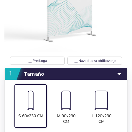
vertical_align_bottom
Predloga
vertical_align_bottom
Navodila za oblikovanje
Tamaño
S 60x230 CM
M 90x230
L 120x230
CM
CM