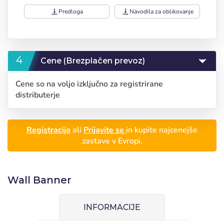
vertical_align_bottom
Predloga
vertical_align_bottom
Navodila za oblikovanje
Cene (Brezplačen prevoz)
Cene so na voljo izključno za registrirane
distributerje
Registracija
ali
Prijavite se
in kupite najcenejše
zastave v Evropi.
Prijava
Wall Banner
Izberite svoj jezik
INFORMACIJE
Uporabnik (VAT):
Seleccionar número