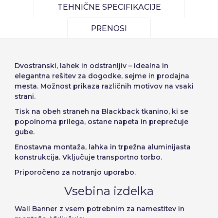
TEHNIČNE SPECIFIKACIJE
Español
English
de elementos a
Precios por unidad
Añadiendo producto al carrito
Geslo::
Espere, por favor
PRENOSI
Português
Français
Espera, por favor
diseñar
Deutsch
Italiano
Enote
Cena na enoto
Sverige
Denmark
Zapomni si geslo:
Da
Ne
Dvostranski
, lahek in odstranljiv – idealna in
Od
1
−1,00 €
elegantna rešitev za dogodke, sejme in prodajna
Slovenija
Finnish
mesta. Možnost prikaza različnih motivov na vsaki
Dostop
strani.
Slovenčina (Slovak)
Tisk na obeh straneh na Blackback tkanino, ki se
Prekliči
Nadaljuj
Norway
popolnoma prilega, ostane napeta in preprečuje
Obnovitev gesla
gube.
Ustvarjanje računa
Enostavna montaža, lahka in trpežna aluminijasta
konstrukcija. Vključuje transportno torbo.
Priporočeno za notranjo uporabo.
Vsebina izdelka
Wall Banner z vsem potrebnim za namestitev in