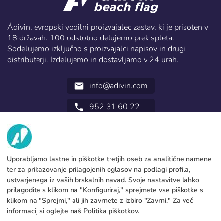
Ádivin, evropski vodilni proizvajalec zastav, ki je prisoten v
18 državah. 100 odstotno delujemo prek spleta.
Sodelujemo izključno s proizvajalci napisov in drugi
distributerji. Izdelujemo in dostavljamo v 24 urah.
info@adivin.com
email
952 31 60 22
call
MI
STORITVE
Tovarna
Uporabljamo lastne in piškotke tretjih oseb za analitične namene
ter za prikazovanje prilagojenih oglasov na podlagi profila,
Pišite na
PRAVNE INFORMACIJE
Načini plačevanja
ustvarjenega iz vaših brskalnih navad. Svoje nastavitve lahko
prilagodite s klikom na "Konfiguriraj," sprejmete vse piškotke s
Pravno obvestilo
Blog
Proizvodnja in pošiljanje
Splošni pogoji
klikom na "Sprejmi," ali jih zavrnete z izbiro "Zavrni." Za več
Pravilnik o piškotkih
informacij si oglejte naš
Politika piškotkov
.
FAQs
Nastavi piškotke