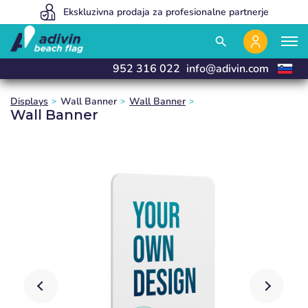
Our prices are so low because we sell 100% online
Ekskluzivna prodaja za profesionalne partnerje
Izdelujemo in dostavimo v 24 urah
close
close
close
close
search
952 316 022
info@adivin.com
Displays
Wall Banner
Wall Banner
Wall Banner