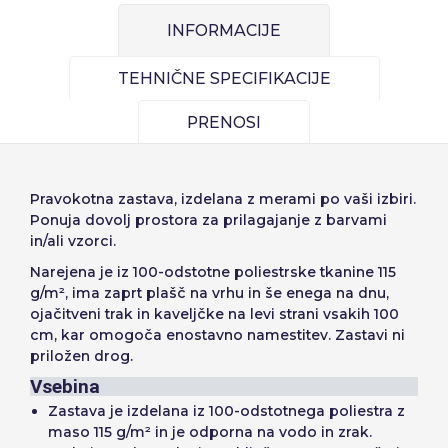
Español
English
Precios por unidad
Añadiendo producto al carrito
INFORMACIJE
Geslo::
Espere, por favor
Português
Français
Espera, por favor
TEHNIČNE SPECIFIKACIJE
Deutsch
Italiano
Enote
Cena na enoto
Sverige
Denmark
Zapomni si geslo:
Da
Ne
Od
1
−1,00 €
PRENOSI
Slovenija
Finnish
Dostop
Slovenčina (Slovak)
Pravokotna zastava, izdelana z merami po vaši izbiri.
Ponuja dovolj prostora za prilagajanje z barvami
Norway
in/ali vzorci.
Obnovitev gesla
Narejena je iz 100-odstotne poliestrske tkanine 115
Ustvarjanje računa
g/m², ima zaprt plašč na vrhu in še enega na dnu,
ojačitveni trak in kaveljčke na levi strani vsakih 100
cm, kar omogoča enostavno namestitev. Zastavi ni
priložen drog.
Vsebina
Zastava je izdelana iz 100-odstotnega poliestra z
maso 115 g/m² in je odporna na vodo in zrak.