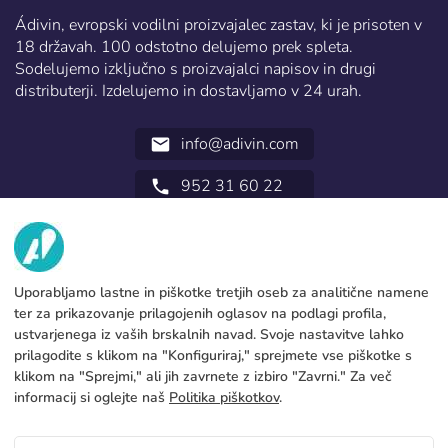
Ádivin, evropski vodilni proizvajalec zastav, ki je prisoten v
18 državah. 100 odstotno delujemo prek spleta.
Sodelujemo izključno s proizvajalci napisov in drugi
distributerji. Izdelujemo in dostavljamo v 24 urah.
info@adivin.com
email
952 31 60 22
call
MI
STORITVE
Tovarna
Uporabljamo lastne in piškotke tretjih oseb za analitične namene
ter za prikazovanje prilagojenih oglasov na podlagi profila,
Pišite na
PRAVNE INFORMACIJE
Načini plačevanja
ustvarjenega iz vaših brskalnih navad. Svoje nastavitve lahko
prilagodite s klikom na "Konfiguriraj," sprejmete vse piškotke s
Pravno obvestilo
Blog
Proizvodnja in pošiljanje
Splošni pogoji
klikom na "Sprejmi," ali jih zavrnete z izbiro "Zavrni." Za več
Pravilnik o piškotkih
informacij si oglejte naš
Politika piškotkov
.
FAQs
Nastavi piškotke
Pravilnik o zasebnosti