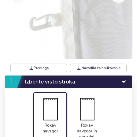
vertical_align_bottom
Predloga
vertical_align_bottom
Navodila za oblikovanje
Izberite vrsto stroka
Rokav
Rokav
navzgor
navzgor in
navzdol