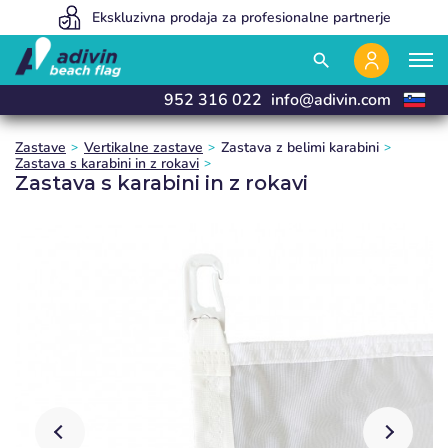
Our prices are so low because we sell 100% online
Ekskluzivna prodaja za profesionalne partnerje
Izdelujemo in dostavimo v 24 urah
close
close
close
search
952 316 022
info@adivin.com
Zastave
Vertikalne zastave
Zastava z belimi karabini
Zastava s karabini in z rokavi
Zastava s karabini in z rokavi