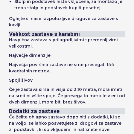
Stolp in podstavek nista vključena, za montažo je
treba stolp in podstavek kupiti posebej.
Oglejte si naše razpoložljive drogove za zastave s
kavlji.
Velikost zastave s karabini
Navpična zastava s prilagodljivimi spremenljivimi
velikostmi.
Največje dimenzije
Največja površina zastave ne sme presegati 144
kvadratnih metrov.
Spoji šivov
Če je zastava širša in višja od 3,10 metra, mora imeti
na sredini všite spoje. Če presega to mero le v eni od
dveh dimenzij, mora biti brez šivov.
Dodatki za zastave
Če želite ohlapno zastavo dopolniti z dodatki, ki so
na voljo, se lahko posvetujete z drogovi za zastave
z podstavki , ki so vključeni in natisnete nove