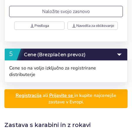
Naložite svojo zasnovo
vertical_align_bottom
Predloga
vertical_align_bottom
Navodila za oblikovanje
Cene (Brezplačen prevoz)
Cene so na voljo izključno za registrirane
distributerje
Registracija
ali
Prijavite se
in kupite najcenejše
Prijava
zastave v Evropi.
Izberite svoj jezik
Uporabnik (VAT):
Zastava s karabini in z rokavi