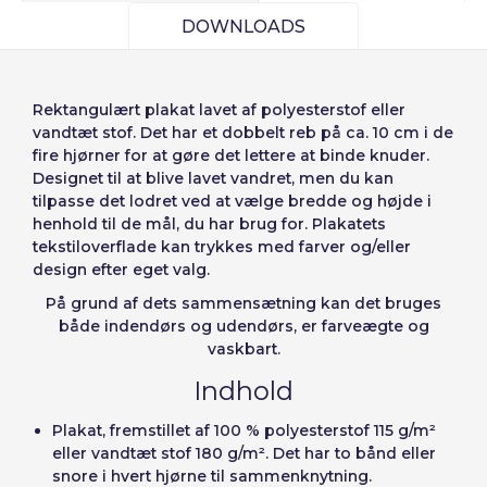
Bruger (VAT):
DOWNLOADS
Seleccionar número
Español
English
de elementos a
Precios por unidad
Añadiendo producto al carrito
Adgangskode:
Rektangulært plakat
lavet af polyesterstof eller
Espere, por favor
Português
Français
Espera, por favor
diseñar
vandtæt stof. Det har et dobbelt reb på ca. 10 cm i de
Deutsch
Italiano
fire hjørner for at gøre det lettere at binde knuder.
Enheder
Pris
Designet til at blive lavet vandret, men du kan
Sverige
Denmark
Husk adgangskode:
Ja
Nej
Fra
1
-1,00 €
tilpasse det lodret ved at vælge bredde og højde i
henhold til de mål, du har brug for. Plakatets
Slovenija
Finnish
tekstiloverflade kan trykkes med farver og/eller
Adgang
design efter eget valg.
Slovenčina (Slovak)
På grund af dets sammensætning kan det bruges
Annuller
Fortsæt
Norway
både indendørs og udendørs, er farveægte og
Gendan adgangskoder
vaskbart.
Opret konto
Indhold
Plakat, fremstillet af 100 % polyesterstof 115 g/m²
eller vandtæt stof 180 g/m². Det har to bånd eller
snore i hvert hjørne til sammenknytning.