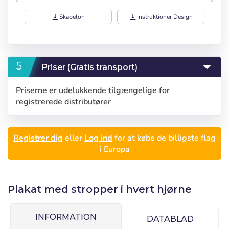
vertical_align_bottom
Skabelon
vertical_align_bottom
Instruktioner Design
Priser (Gratis transport)
Priserne er udelukkende tilgængelige for
registrerede distributører
Registrer dig
eller
Log ind
for at købe de billigste flag
i Europa
Plakat med stropper i hvert hjørne
Log ind
Vælg dit sprog
INFORMATION
DATABLAD