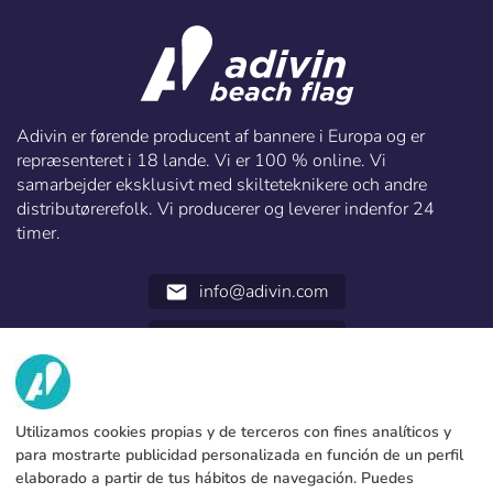
Adivin er førende producent af bannere i Europa og er
repræsenteret i 18 lande. Vi er 100 % online. Vi
samarbejder eksklusivt med skilteteknikere och andre
distributørerefolk. Vi producerer og leverer indenfor 24
timer.
info@adivin.com
email
952 31 60 22
call
VI HAR?
Utilizamos cookies propias y de terceros con fines analíticos y
TJENESTER
Fabrik
para mostrarte publicidad personalizada en función de un perfil
elaborado a partir de tus hábitos de navegación. Puedes
Kontakt
JURIDISKE DATA
Betalingsformer