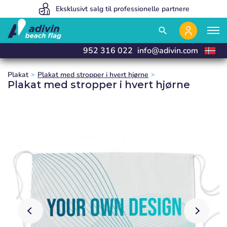
Vores priser er så lave, fordi vi sælger 100% online
Eksklusivt salg til professionelle partnere
Vi fremstiller og leverer i 24 timer
close
close
close
close
search
952 316 022
info@adivin.com
Plakat
Plakat med stropper i hvert hjørne
Plakat med stropper i hvert hjørne