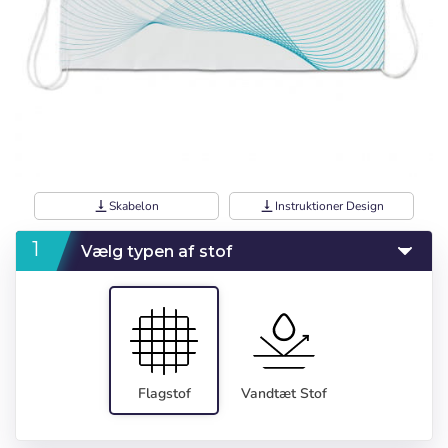
vertical_align_bottom
Skabelon
vertical_align_bottom
Instruktioner Design
Vælg typen af stof
Flagstof
Vandtæt Stof