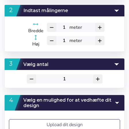
Indtast målingerne
meter
remove
add
Bredde
meter
remove
add
Høj
Vælg antal
remove
add
Vælg en mulighed for at vedhæfte dit
design
Upload dit design