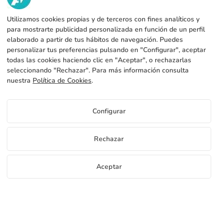
VI HAR?
Utilizamos cookies propias y de terceros con fines analíticos y
TJENESTER
Fabrik
para mostrarte publicidad personalizada en función de un perfil
elaborado a partir de tus hábitos de navegación. Puedes
Kontakt
JURIDISKE DATA
Betalingsformer
personalizar tus preferencias pulsando en "Configurar", aceptar
todas las cookies haciendo clic en "Aceptar", o rechazarlas
Juridisk meddelelse
Blog
Produktion og forsendelse
Generelle vilkår og betingelser
seleccionando "Rechazar". Para más información consulta
Cookies policy
nuestra
Política de Cookies
.
FAQs
Konfigurer cookies
Fortrolighedspolitik
Priser Tilpasset telt
Configurar
Hvis du vil vide priser på Tilpasset telt få adgang til
forhandlerportalen
DK
Rechazar
Se pris for distributører
Copyright 2026 © ÁDIVIN BEACH FLAG SA
Aceptar
C/ Generación 46-48 P.I. La Huertecilla 29196 Málaga Spanien | S.A CIF
place
A93349777
Gratis bannerprøver
Bliv distributør
+34 952 316 022
info@adivin.com
Fabrik