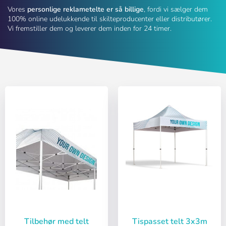
Vores
personlige reklametelte er så billige
, fordi vi sælger dem
100% online udelukkende til skilteproducenter eller distributører.
Vi fremstiller dem og leverer dem inden for 24 timer.
Tilbehør med telt
Tispasset telt 3x3m