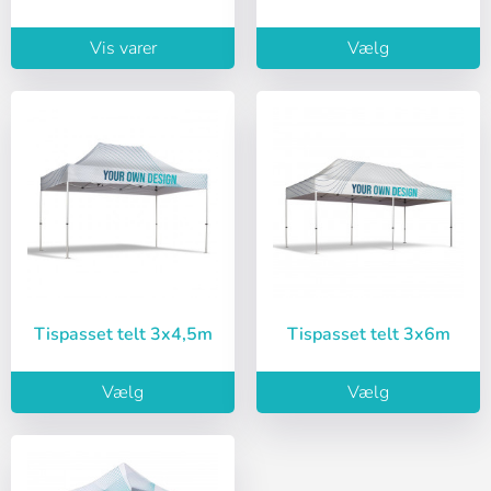
Vis varer
Vælg
Log ind
Vælg dit sprog
Bruger (VAT):
Tispasset telt 3x4,5m
Tispasset telt 3x6m
Español
English
Vælg
Vælg
Adgangskode:
Espere, por favor
Português
Français
Deutsch
Italiano