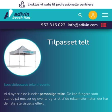
Vores priser er så lave, fordi vi sælger 100% online
Eksklusivt salg til professionelle partnere
Vi fremstiller og leverer i 24 timer
close
close
search
952 316 022
info@adivin.com
Tilpasset telt
Tilpasset telt | Adivin Beach Flag
Specialtilpassede telte til events
Vi tilbyder dine kunder
personlige telte
. De kan fungere som
stande på messer og events og er et af de reklameformater, der har
den største visuelle effekt.