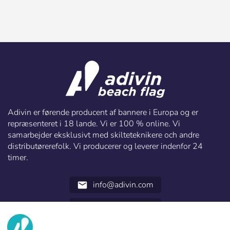
Adivin er førende producent af bannere i Europa og er
repræsenteret i 18 lande. Vi er 100 % online. Vi
samarbejder eksklusivt med skilteteknikere och andre
distributørerefolk. Vi producerer og leverer indenfor 24
timer.
info@adivin.com
email
952 31 60 22
call