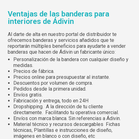
Español
English
Ventajas de las banderas para
interiores de Ádivin
Contraseña:
Espere, por favor
Português
Français
Deutsch
Italiano
Al darte de alta en nuestro portal de distribuidor te
ofrecemos banderas y servicios añadidos que te
Sverige
Denmark
Recordar contraseña:
Sí
No
reportarán múltiples beneficios para ayudarte a vender
banderas que hacen de Ádivin un fabricante único:
Slovenija
Finnish
Personalización de la bandera con cualquier diseño y
medidas.
Acceder
Slovenčina (Slovak)
Precios de fábrica.
Precios online para presupuestar al instante.
Norway
Descuentos por volumen de compra.
Recuperar contraseña
Pedidos desde la primera unidad.
Crear cuenta
Envíos gratis.
Fabricación y entrega, todo en 24H
Dropshipping. A la dirección de tu cliente
directamente. Facilitando tu operativa comercial.
Envíos con marca blanca. Sin referencias a Ádivin.
Material técnico y recursos descargables Fichas
técnicas, Plantillas e instrucciones de diseño,
imágenes en blanco o con diseño, etc