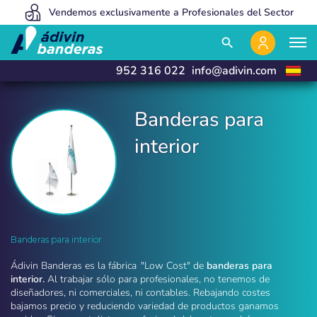
Vendemos exclusivamente a Profesionales del Sector
Somos tan baratos porque vendemos 100% online
Fabricamos y entregamos en 24 horas
close
close
search
952 316 022
info@adivin.com
Banderas para
interior
Banderas para interior
Banderas para interior
Ádivin Banderas es la fábrica "Low Cost" de
banderas para
interior.
Al trabajar sólo para profesionales, no tenemos de
diseñadores, ni comerciales, ni contables. Rebajando costes
bajamos precio y reduciendo variedad de productos ganamos