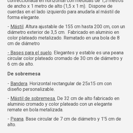
confeccionada en horizontal con medidas de 1,5 metros
de ancho x 1 metro de alto (1,5 x 1 m). Dispone de
cuerdas en el lado izquierdo para anudarla al mástil de
forma elegante.
-
Mástil
. Altura ajustable de 155 cm hasta 200 cm, con un
diámetro exterior de 3,5 cm. Fabricado en aluminio en
color plateado metalizado. Rematado en una bola de 8
cm de diámetro
- Bases para el suelo
. Elegantes y estable es una peana
circular color plateado cromado de 30 cm de diámetro y
6 cm de alto.
De sobremesa
-
Bandera
. Horizontal rectangular de 25x15 cm con
diseño personalizable.
-
Mástil de sobremesa.
De 32 cm de alto fabricado en
aluminio cromado y color plateado con un elegante
Inicia sesión
remate en bola metalizada.
Selecciona tu idioma
-
Peana
. Base circular de 7 cm de diámetro y 1'5 cm de
alto.
Usuario (CIF/NIF):