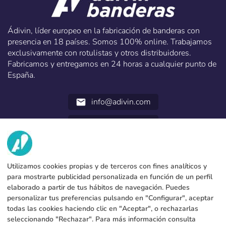
Ádivin, líder europeo en la fabricación de banderas con
presencia en 18 países. Somos 100% online. Trabajamos
exclusivamente con rotulistas y otros distribuidores.
Fabricamos y entregamos en 24 horas a cualquier punto de
España.
info@adivin.com
email
952 31 60 22
call
NOSOTROS
Utilizamos cookies propias y de terceros con fines analíticos y
SERVICIOS
Fábrica
para mostrarte publicidad personalizada en función de un perfil
elaborado a partir de tus hábitos de navegación. Puedes
Contacto
DATOS LEGALES
Formas de pago
personalizar tus preferencias pulsando en "Configurar", aceptar
todas las cookies haciendo clic en "Aceptar", o rechazarlas
Aviso legal
Blog
Produccion y envio
Condiciones generales de contratación
seleccionando "Rechazar". Para más información consulta