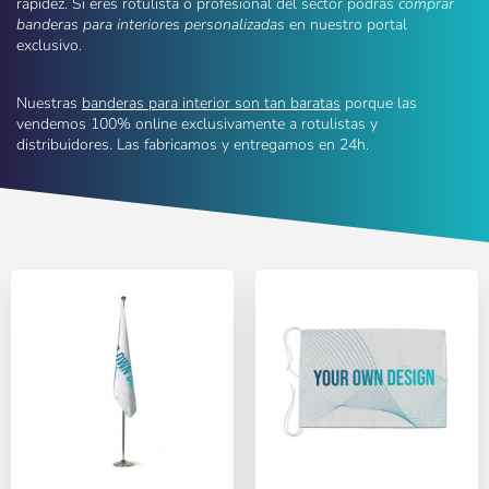
rapidez. Si eres rotulista o profesional del sector podrás
comprar
banderas para interiores personalizadas
en nuestro portal
exclusivo.
Nuestras
banderas para interior son tan baratas
porque las
vendemos 100% online exclusivamente a rotulistas y
distribuidores. Las fabricamos y entregamos en 24h.