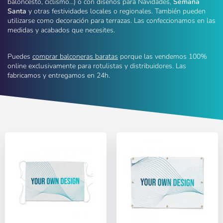
baloncesto, ciclismo...) o con diseños para Navidades,
Semana
Santa
y otras festividades locales o regionales. También pueden
utilizarse como decoración para terrazas. Las confeccionamos en las
medidas y acabados que necesites.
Puedes
comprar balconeras baratas
porque las vendemos 100%
online exclusivamente para rotulistas y distribuidores. Las
fabricamos y entregamos en 24h.