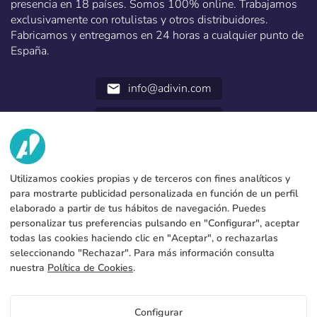
presencia en 18 países. Somos 100% online. Trabajamos
exclusivamente con rotulistas y otros distribuidores.
Fabricamos y entregamos en 24 horas a cualquier punto de
España.
info@adivin.com
email
952 31 60 22
call
NOSOTROS
Utilizamos cookies propias y de terceros con fines analíticos y
SERVICIOS
Fábrica
para mostrarte publicidad personalizada en función de un perfil
elaborado a partir de tus hábitos de navegación. Puedes
Contacto
DATOS LEGALES
Formas de pago
personalizar tus preferencias pulsando en "Configurar", aceptar
todas las cookies haciendo clic en "Aceptar", o rechazarlas
Aviso legal
Blog
Produccion y envio
Condiciones generales de contratación
seleccionando "Rechazar". Para más información consulta
Politica de cookies
nuestra
Política de Cookies
.
FAQs
Configurar cookies
Política de privacidad
Precios Balconeras
Configurar