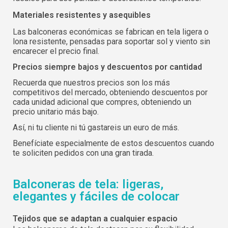
Español
English
Contraseña:
Materiales resistentes y asequibles
Espere, por favor
Português
Français
Las balconeras económicas se fabrican en tela ligera o
Deutsch
Italiano
lona resistente, pensadas para soportar sol y viento sin
encarecer el precio final.
Sverige
Denmark
Recordar contraseña:
Sí
No
Precios siempre bajos y descuentos por cantidad
Slovenija
Finnish
Recuerda que nuestros precios son los más
Acceder
Slovenčina (Slovak)
competitivos del mercado, obteniendo descuentos por
cada unidad adicional que compres, obteniendo un
Norway
precio unitario más bajo.
Recuperar contraseña
Así, ni tu cliente ni tú gastareis un euro de más.
Crear cuenta
Benefíciate especialmente de estos descuentos cuando
te soliciten pedidos con una gran tirada.
Balconeras de tela: ligeras,
elegantes y fáciles de colocar
Tejidos que se adaptan a cualquier espacio