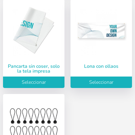
Pancarta sin coser, solo
Lona con ollaos
la tela impresa
Seleccionar
Seleccionar