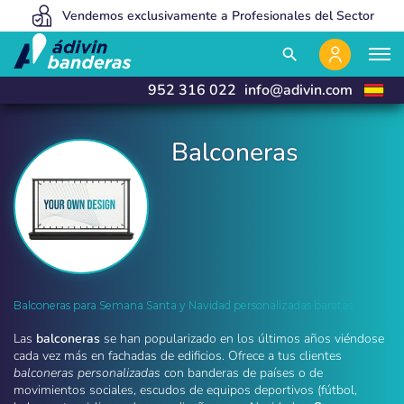
Vendemos exclusivamente a Profesionales del Sector
Somos tan baratos porque vendemos 100% online
Fabricamos y entregamos en 24 horas
close
close
search
952 316 022
info@adivin.com
Balconeras
Balconeras para Semana Santa y Navidad Person
Balconeras para Semana Santa y Navidad personalizadas baratas
Las
balconeras
se han popularizado en los últimos años viéndose
cada vez más en fachadas de edificios. Ofrece a tus clientes
balconeras personalizadas
con banderas de países o de
movimientos sociales, escudos de equipos deportivos (fútbol,