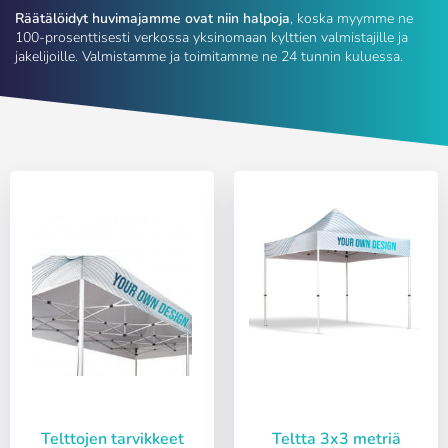
Räätälöidyt huvimajamme ovat niin halpoja
, koska myymme ne
100-prosenttisesti verkossa yksinomaan kylttien valmistajille ja
jakelijoille. Valmistamme ja toimitamme ne 24 tunnin kuluessa.
Telttojen tarvikkeet
Teltta 3x3 metriä