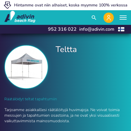
Hintamme ovat niin alhaiset, koska myymme 100% verkossa
Yksinomainen myynti ammattikumppaneille
Valmistamme ja toimitamme 24 tunnissa
close
close
search
952 316 022
info@adivin.com
Teltta
Teltta | Adivin Beach Flag
Räätälöidyt teltat tapahtumiin
Tarjoamme asiakkaillesi räätälöityjä huvimajoja. Ne voivat toimia
messujen ja tapahtumien osastoina, ja ne ovat yksi visuaalisesti
vaikuttavimmista mainosmuodoista.