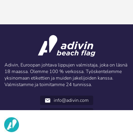
Adivin, Euroopan johtava lippujen valmistaja, joka on läsnä
18 maassa. Olemme 100 % verkossa. Työskentelemme
yksinomaan etikettien ja muiden jakelijoiden kanssa.
Valmistamme ja toimitamme 24 tunnissa.
info@adivin.com
email
952 31 60 22
call
TIETOA MEISTÄ