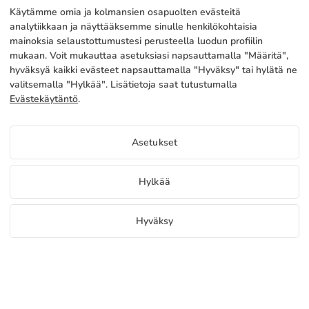
Käytämme omia ja kolmansien osapuolten evästeitä
PALVELUT
Tehdas
analytiikkaan ja näyttääksemme sinulle henkilökohtaisia
mainoksia selaustottumustesi perusteella luodun profiilin
Ota yhteyttä
OIKEUDELLISET TIEDOT
Maksutavat
mukaan. Voit mukauttaa asetuksiasi napsauttamalla "Määritä",
hyväksyä kaikki evästeet napsauttamalla "Hyväksy" tai hylätä ne
Oikeudellinen huomautus
Blog
Tuotanto ja toimitus
Yleiset ehdot
valitsemalla "Hylkää". Lisätietoja saat tutustumalla
Evästeet politiikka
Evästekäytäntö
.
FAQs
Määritä evästeet
Tietosuojakäytäntö
Hinnat Teltta
Asetukset
Jos haluatte tietää seuraavien tuotteiden hinnat Teltta pääsy
jakelijaportaaliin
FI
Hylkää
Näytä hinta jakelijoille
Copyright 2026 © ÁDIVIN BEACH FLAG SA
Hyväksy
C/ Generación 46-48 P.I. La Huertecilla 29196 Málaga Espanja | S.A CIF
place
A93349777
Ilmaisia näytteitä
Aloita myynti
+34 952 316 022
info@adivin.com
Tehdas