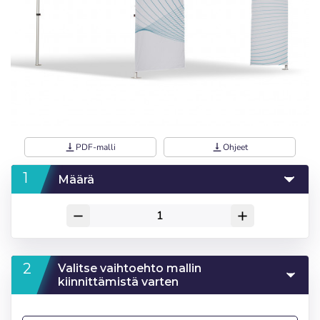
vertical_align_bottom
PDF-malli
vertical_align_bottom
Ohjeet
Määrä
remove
add
Valitse vaihtoehto mallin
kiinnittämistä varten