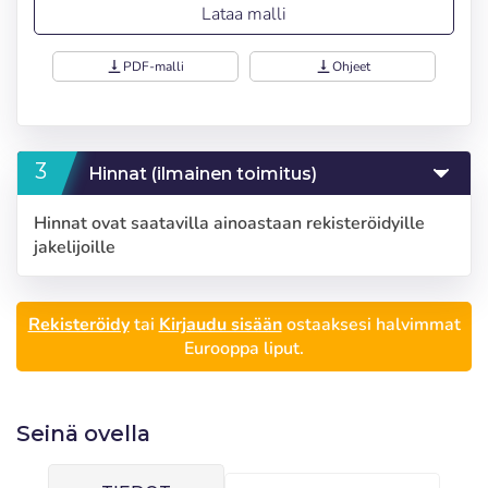
Lataa malli
vertical_align_bottom
PDF-malli
vertical_align_bottom
Ohjeet
Hinnat (ilmainen toimitus)
Hinnat ovat saatavilla ainoastaan rekisteröidyille
jakelijoille
Rekisteröidy
tai
Kirjaudu sisään
ostaaksesi halvimmat
Eurooppa liput.
Seinä ovella