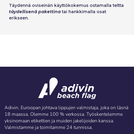
Täydennä ovi­seinän käyttökokemus ostamalla teltta
täydellisenä pakettina
tai hankkimalla osat
erikseen.
Adivin, Euroopan johtava lippujen valmistaja, joka on läsnä
18 maassa. Olemme 100 % verkossa. Työskentelemme
yksinomaan etikettien ja muiden jakelijoiden kanssa.
Valmistamme ja toimitamme 24 tunnissa.