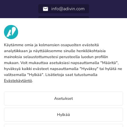
info@adivin.com
email
952 31 60 22
call
TIETOA MEISTÄ
Käytämme omia ja kolmansien osapuolten evästeitä
PALVELUT
Tehdas
analytiikkaan ja näyttääksemme sinulle henkilökohtaisia
mainoksia selaustottumustesi perusteella luodun profiilin
Ota yhteyttä
OIKEUDELLISET TIEDOT
Maksutavat
mukaan. Voit mukauttaa asetuksiasi napsauttamalla "Määritä",
hyväksyä kaikki evästeet napsauttamalla "Hyväksy" tai hylätä ne
Oikeudellinen huomautus
Blog
Tuotanto ja toimitus
Yleiset ehdot
valitsemalla "Hylkää". Lisätietoja saat tutustumalla
Evästeet politiikka
Evästekäytäntö
.
FAQs
Määritä evästeet
Tietosuojakäytäntö
Asetukset
FI
Hylkää