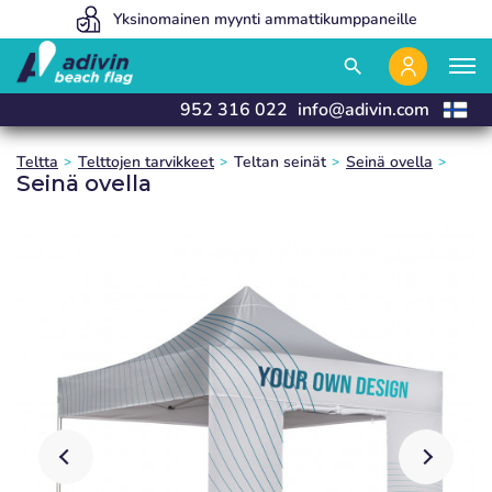
Hintamme ovat niin alhaiset, koska myymme 100% verkossa
Yksinomainen myynti ammattikumppaneille
Valmistamme ja toimitamme 24 tunnissa
close
close
close
close
search
952 316 022
info@adivin.com
Teltta
Telttojen tarvikkeet
Teltan seinät
Seinä ovella
Seinä ovella