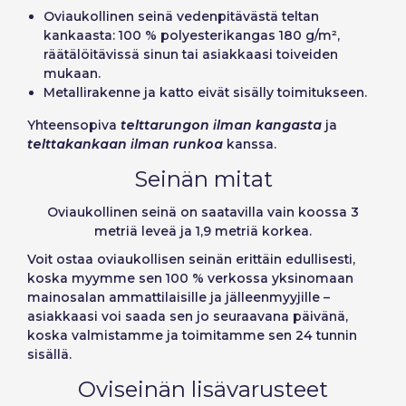
Ovi­aukollinen seinä vedenpitävästä teltan
kankaasta: 100 % polyesterikangas 180 g/m²,
räätälöitävissä sinun tai asiakkaasi toiveiden
mukaan.
Metallirakenne ja katto eivät sisälly toimitukseen.
Yhteensopiva
telttarungon ilman kangasta
ja
telttakankaan ilman runkoa
kanssa.
Seinän mitat
Ovi­aukollinen seinä on saatavilla vain koossa
3
metriä leveä ja 1,9 metriä korkea
.
Voit
ostaa ovi­aukollisen seinän
erittäin edullisesti,
koska myymme sen 100 % verkossa yksinomaan
mainosalan ammattilaisille ja jälleenmyyjille –
asiakkaasi voi saada sen jo seuraavana päivänä,
koska valmistamme ja toimitamme sen 24 tunnin
sisällä.
Ovi­seinän lisävarusteet