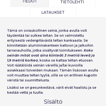
TIEDOT
TIETOLEHTI
LATAUKSET
Kirjaudu sisään
Valitse kieli
Käyttäjä (VAT):
Tämä on
ovi­aukollinen seinä
, jonka avulla voit
Seleccionar número
täydentää tai sulkea teltan. Se on valmistettu
erityisestä vedenpitävästä teltan kankaasta. Se
Español
English
de elementos a
Precios por unidad
kiinnitetään alumiinirakenteen kattoon ja jalkoihin
Añadiendo producto al carrito
Salasana:
Espere, por favor
Português
Français
tarranauhoilla, jotka sisältyvät toimitukseen.
Koko
Espera, por favor
diseñar
seinän mitat ovat aina kiinteät: 3 metriä leveä ja
Deutsch
Italiano
1,9 metriä korkea
, koska se kattaa teltan etuosan.
Yksiköt
Yksikköhinta
Voit räätälöidä seinän väreillä ja/tai kuvioilla
Sverige
Denmark
Muista salasana:
Kyllä
Ei
Alkaen
1
−1,00 €
asiakkaasi toiveiden mukaan. Tämän lisäosan avulla
voit muuttaa teltan tyyliä, sillä se on erillinen kupolin
Slovenija
Finnish
väristä tai suunnittelusta.
Pääsy
Slovenčina (Slovak)
Lisäksi se on pesunkestävä, värit eivät haalistu ja se
Peruuta
Jatka
kestää vettä ja tuulta.
Norway
Palauta salasana
Sisältö
Luo tili