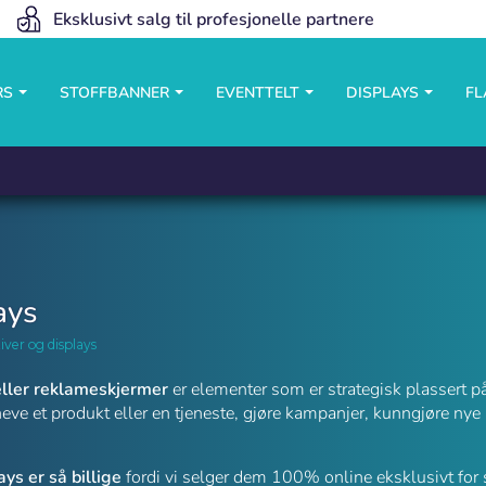
Eksklusivt salg til profesjonelle partnere
RS
STOFFBANNER
EVENTTELT
DISPLAYS
FL
ays
ver og displays
eller reklameskjermer
er elementer som er strategisk plassert p
heve et produkt eller en tjeneste, gjøre kampanjer, kunngjøre nye
g
ays er så billige
fordi vi selger dem 100% online eksklusivt for s