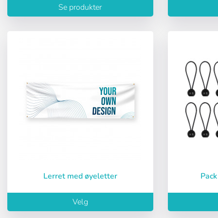
Se produkter
Gjenopprett pa
Lerret med øyeletter
Pac
Velg