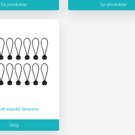
Se produkter
Se produkter
ssord
k of elastic tensors
Velg