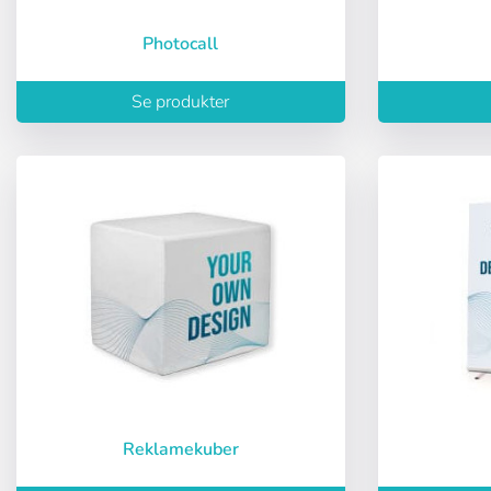
Photocall
Se produkter
Bruker (VAT):
Passord:
Espa
Ital
Husk passord:
Reklamekuber