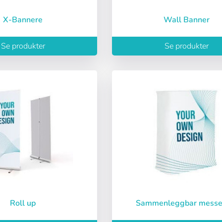
X-Bannere
Wall Banner
Se produkter
Se produkter
Logg inn
Velg språk
Espere, por favor
ñol
English
Português
Français
iano
Sverige
Denmark
Slovenija
Ja
Nei
Slovenčina (Slovak)
Norway
Tilgang
Roll up
Sammenleggbar messe