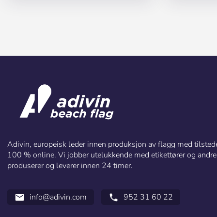
Adivin, europeisk leder innen produksjon av flagg med tilsted
100 % online. Vi jobber utelukkende med etikettører og andre d
produserer og leverer innen 24 timer.
info@adivin.com
952 31 60 22
email
call