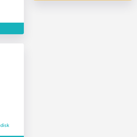
Deutsch
Finnish
disk