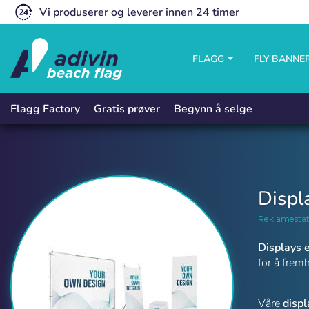
Vi produserer og leverer innen 24 timer
FLAGG
FLY BANNE
Gratis prøver
Begynn å selge
Flagg Factory
Displ
Reklamestati
Displays 
for å frem
Reklame Displays | Adivin Beach Fla
Våre
displ