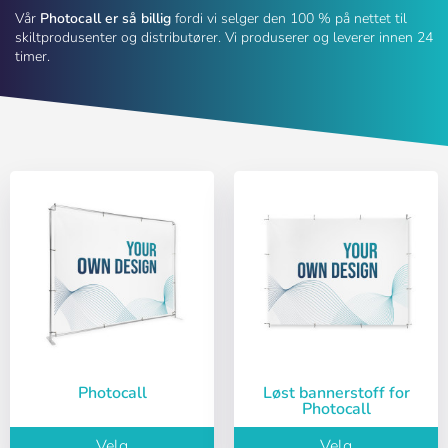
Vår
Photocall er så billig
fordi vi selger den 100 % på nettet til
skiltprodusenter og distributører. Vi produserer og leverer innen 24
timer.
Photocall
Løst bannerstoff for
Photocall
Velg
Velg