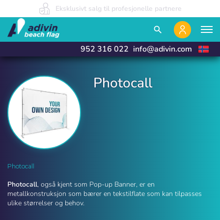
Prisene våre er så lave fordi vi selger 100 % på nett
Eksklusivt salg til profesjonelle partnere
Vi produserer og leverer innen 24 timer
close
close
search
952 316 022
info@adivin.com
Photocall
Photocall | Adivin Beach Flag
Photocall
Photocall
, også kjent som Pop-up Banner, er en
metallkonstruksjon som bærer en tekstilflate som kan tilpasses
ulike størrelser og behov.