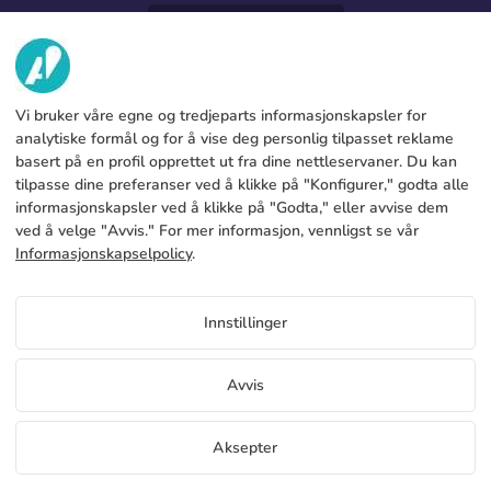
952 31 60 22
call
OM OSS
Vi bruker våre egne og tredjeparts informasjonskapsler for
TJENESTER
Fabrikk
analytiske formål og for å vise deg personlig tilpasset reklame
basert på en profil opprettet ut fra dine nettleservaner. Du kan
Kontakt oss
JURIDISK INFORMASJON
Betalingsmetoder
tilpasse dine preferanser ved å klikke på "Konfigurer," godta alle
informasjonskapsler ved å klikke på "Godta," eller avvise dem
Juridisk merknad
Blog
Produksjon og levering
Generelle vilkår og betingelser
ved å velge "Avvis." For mer informasjon, vennligst se vår
Retningslinjer for informasjonskapsler
Informasjonskapselpolicy
.
FAQs
Konfigurer cookies
Personvernregler
Priser Photocall
Innstillinger
Hvis du vil vite priser på Photocall Få tilgang til
distributørportalen
NO
Avvis
Vis pris for distributører
Copyright 2026 © ÁDIVIN BEACH FLAG SA
Aksepter
C/ Generación 46-48 P.I. La Huertecilla 29196 Málaga Spania | S.A CIF
place
A93349777
Gratis prøver
Begynn å selge
+34 952 316 022
info@adivin.com
Flagg Factory