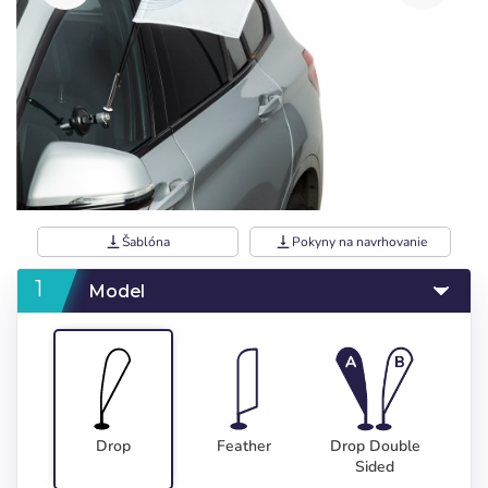
vertical_align_bottom
Šablóna
vertical_align_bottom
Pokyny na navrhovanie
Model
Drop
Feather
Drop Double
Sided