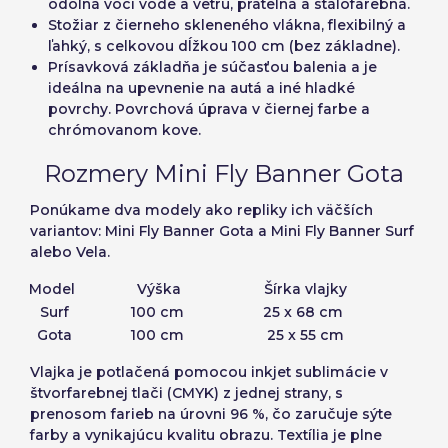
odolná voči vode a vetru, prateľná a stálofarebná.
Vytvoriť účet
Stožiar
z čierneho skleneného vlákna, flexibilný a
ľahký, s celkovou dĺžkou 100 cm (bez základne).
Prísavková základňa
je súčasťou balenia a je
ideálna na upevnenie na autá a iné hladké
povrchy. Povrchová úprava v čiernej farbe a
chrómovanom kove.
Rozmery Mini Fly Banner Gota
Ponúkame dva modely ako repliky ich väčších
variantov: Mini Fly Banner Gota a Mini Fly Banner Surf
alebo Vela.
Model
Výška
Šírka vlajky
Surf
100 cm
25 x 68 cm
Gota
100 cm
25 x 55 cm
Vlajka je potlačená pomocou
inkjet sublimácie v
štvorfarebnej tlači (CMYK)
z jednej strany, s
prenosom farieb na úrovni 96 %, čo zaručuje sýte
farby a vynikajúcu kvalitu obrazu. Textília je plne