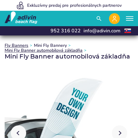
Naše ceny sú tak nízke, pretože predávame 100% online
Exkluzívny predaj pre profesionálnych partnerov
Vyrábame a dodávame do 24 hodín
close
close
close
close
search
952 316 022
info@adivin.com
Fly Banners
Mini Fly Bannery
Mini Fly Banner automobilová základňa
Mini Fly Banner automobilová základňa