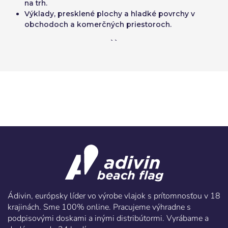
na trh.
Výklady, presklené plochy a hladké povrchy v
obchodoch a komerčných priestoroch.
``
Ádivin, európsky líder vo výrobe vlajok s prítomnosťou v 18
krajinách. Sme 100% online. Pracujeme výhradne s
podpisovými doskami a inými distribútormi. Vyrábame a