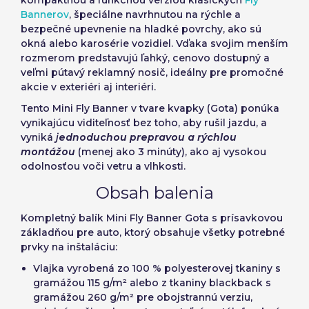
kompaktnou a funkčnou verziou klasických
Fly
Bannerov
, špeciálne navrhnutou na rýchle a
bezpečné upevnenie na hladké povrchy, ako sú
okná alebo karosérie vozidiel. Vďaka svojim menším
Prihláste sa
rozmerom predstavujú
ľahký, cenovo dostupný a
Vyberte svoj jazyk
veľmi pútavý
reklamný nosič, ideálny pre promočné
akcie v exteriéri aj interiéri.
Používateľ (VAT):
Seleccionar número
Tento
Mini Fly Banner v tvare kvapky (Gota)
ponúka
vynikajúcu viditeľnosť bez toho, aby rušil jazdu, a
Español
English
de elementos a
vyniká
jednoduchou prepravou a rýchlou
Precios por unidad
Añadiendo producto al carrito
Heslo:
montážou
(menej ako 3 minúty), ako aj vysokou
Espere, por favor
Português
Français
Espera, por favor
diseñar
odolnosťou voči vetru a vlhkosti.
Deutsch
Italiano
Obsah balenia
Jednotky
Jednotková cena
Sverige
Denmark
Zapamätať si heslo:
Áno
Nie
Od
1
-1,00 €
Kompletný balík
Mini Fly Banner Gota s prísavkovou
Slovenija
Finnish
základňou pre auto
, ktorý obsahuje všetky potrebné
prvky na inštaláciu:
Prístup
Slovenčina (Slovak)
Vlajka
vyrobená zo 100 % polyesterovej tkaniny s
Zrušiť
Pokračovať
Norway
gramážou 115 g/m² alebo z tkaniny blackback s
Obnoviť heslo
gramážou 260 g/m² pre obojstrannú verziu,