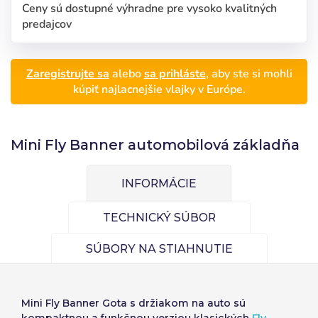
Ceny sú dostupné výhradne pre vysoko kvalitných
predajcov
Zaregistrujte sa
alebo
sa prihláste
, aby ste si mohli
kúpiť najlacnejšie vlajky v Európe.
Mini Fly Banner automobilová základňa
INFORMÁCIE
TECHNICKÝ SÚBOR
SÚBORY NA STIAHNUTIE
Mini Fly Banner Gota s držiakom na auto
sú