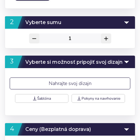
Vyberte sumu
remove
add
Vyberte si možnosť pripojiť svoj dizajn
Nahrajte svoj dizajn
vertical_align_bottom
Šablóna
vertical_align_bottom
Pokyny na navrhovanie
Ceny (Bezplatná doprava)