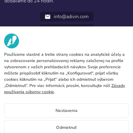
dodávame do 24 hodín.
info@adivin.com
email
952 31 60 22
call
MY
Používame vlastné a tretie strany cookies na analytické účely a
SLUŽBY
Továreň
na zobrazovanie personalizovanej reklamy založenej na profile
vytvorenom z vašich prehliadacích návykov. Svoje preferencie
Kontakt
PRÁVNE ÚDAJE
Formy platby
môžete prispôsobiť kliknutím na „Konfigurovať“, prijať všetky
cookies kliknutím na „Prijať“ alebo ich odmietnuť výberom
Právne upozornenie
Blog
Výroba a preprava
Všeobecné podmienky zamestnania
„Odmietnuť“. Pre viac informácií, prosím, konzultujte náš
Zásady
Cookies policy
používania súborov cookie
.
FAQs
Konfigurovať cookies
Zásady ochrany súkromia
Nastavenia
SK
Odmietnuť