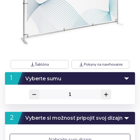
vertical_align_bottom
Šablóna
vertical_align_bottom
Pokyny na navrhovanie
Vyberte sumu
remove
add
Vyberte si možnosť pripojiť svoj dizajn
Nahrajte svoj dizajn