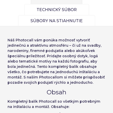
TECHNICKÝ SÚBOR
SÚBORY NA STIAHNUTIE
Prihláste sa
Vyberte svoj jazyk
Náš
Photocall
vám ponúka možnosť vytvoriť
jedinečnú a atraktívnu atmosféru – či už na svadby,
Používateľ (VAT):
narodeniny, firemné podujatia alebo akúkoľvek
Seleccionar número
špeciálnu príležitosť. Pridajte osobný dotyk, logá
alebo tematické motívy na každú fotografiu, aby
Español
English
de elementos a
Precios por unidad
Añadiendo producto al carrito
bola jedinečná. Tento kompletný balík obsahuje
Heslo:
Espere, por favor
Português
Français
Espera, por favor
všetko, čo potrebujete na jednoduchú inštaláciu a
diseñar
montáž. S naším Photocallom si môžete prispôsobiť
Deutsch
Italiano
pozadie svojich podujatí rýchlo a jednoducho.
Jednotky
Jednotková cena
Sverige
Denmark
Zapamätať si heslo:
Áno
Nie
Od
1
-1,00 €
Obsah
Slovenija
Finnish
Kompletný balík Photocall so všetkým potrebným
Prístup
na inštaláciu a montáž. Obsahuje:
Slovenčina (Slovak)