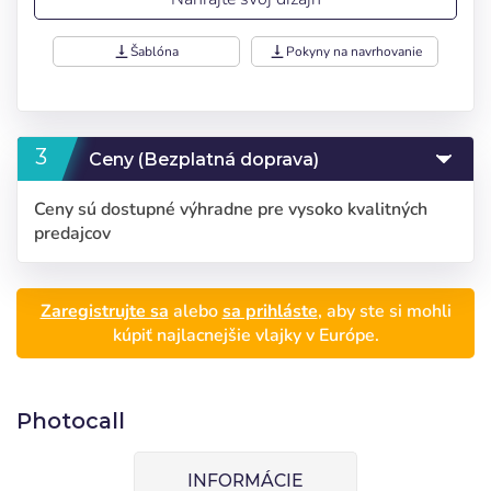
vertical_align_bottom
Šablóna
vertical_align_bottom
Pokyny na navrhovanie
Ceny (Bezplatná doprava)
Ceny sú dostupné výhradne pre vysoko kvalitných
predajcov
Zaregistrujte sa
alebo
sa prihláste
, aby ste si mohli
kúpiť najlacnejšie vlajky v Európe.
Photocall
INFORMÁCIE