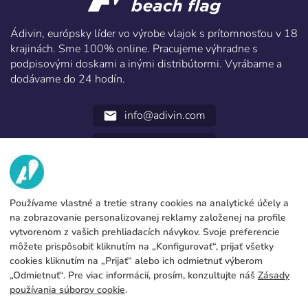
Ádivin, európsky líder vo výrobe vlajok s prítomnosťou v 18
krajinách. Sme 100% online. Pracujeme výhradne s
podpisovými doskami a inými distribútormi. Vyrábame a
dodávame do 24 hodín.
info@adivin.com
email
952 31 60 22
call
MY
Používame vlastné a tretie strany cookies na analytické účely a
SLUŽBY
Továreň
na zobrazovanie personalizovanej reklamy založenej na profile
vytvorenom z vašich prehliadacích návykov. Svoje preferencie
Kontakt
PRÁVNE ÚDAJE
Formy platby
môžete prispôsobiť kliknutím na „Konfigurovať“, prijať všetky
cookies kliknutím na „Prijať“ alebo ich odmietnuť výberom
Právne upozornenie
Blog
Výroba a preprava
Všeobecné podmienky zamestnania
„Odmietnuť“. Pre viac informácií, prosím, konzultujte náš
Zásady
Cookies policy
používania súborov cookie
.
FAQs
Konfigurovať cookies