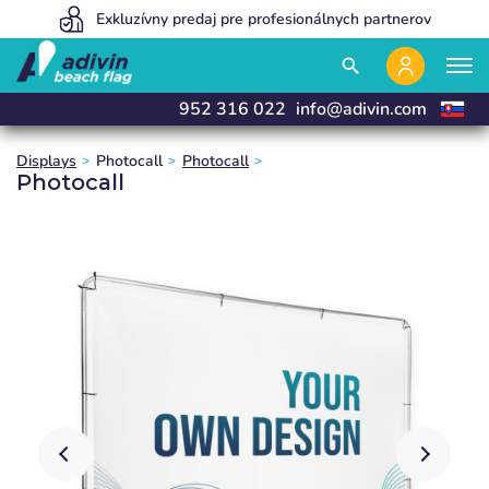
Naše ceny sú tak nízke, pretože predávame 100% online
Exkluzívny predaj pre profesionálnych partnerov
Vyrábame a dodávame do 24 hodín
close
close
close
close
search
952 316 022
info@adivin.com
Displays
Photocall
Photocall
Photocall