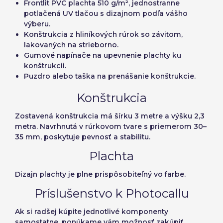
Frontlit PVC plachta 510 g/m², jednostranne
Zrušiť
Pokračovať
Norway
potlačená UV tlačou s dizajnom podľa vášho
Obnoviť heslo
výberu.
Vytvoriť účet
Konštrukcia z hliníkových rúrok so závitom,
lakovaných na strieborno.
Gumové napínače na upevnenie plachty ku
konštrukcii.
Puzdro alebo taška na prenášanie konštrukcie.
Konštrukcia
Zostavená konštrukcia má
šírku 3 metre
a
výšku 2,3
metra
. Navrhnutá v rúrkovom tvare s priemerom 30–
35 mm, poskytuje pevnosť a stabilitu.
Plachta
Dizajn plachty je plne prispôsobiteľný vo farbe.
Príslušenstvo k Photocallu
Ak si radšej kúpite jednotlivé komponenty
samostatne, ponúkame vám možnosť zakúpiť