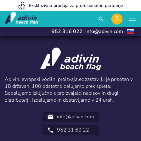
Our prices are so low because we sell 100% online
Ekskluzivna prodaja za profesionalne partnerje
Izdelujemo in dostavimo v 24 urah
close
close
search
952 316 022
info@adivin.com
Ádivin, evropski vodilni proizvajalec zastav, ki je prisoten v
18 državah. 100 odstotno delujemo prek spleta.
Sodelujemo izključno s proizvajalci napisov in drugi
distributerji. Izdelujemo in dostavljamo v 24 urah.
Prijava
Izberite svoj jezik
info@adivin.com
email
Uporabnik (VAT):
952 31 60 22
call
Español
English