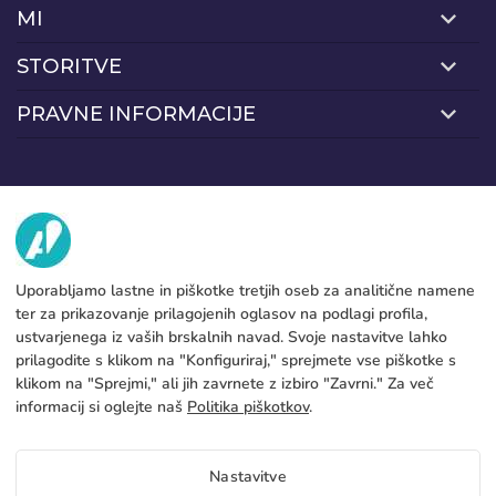
MI
Geslo::
Espere, por favor
Português
Français
STORITVE
Tovarna
Deutsch
Italiano
Pišite na
PRAVNE INFORMACIJE
Načini plačevanja
Sverige
Denmark
Zapomni si geslo:
Da
Ne
Pravno obvestilo
Slovenija
Finnish
Blog
Proizvodnja in pošiljanje
Splošni pogoji
Dostop
Pravilnik o piškotkih
Slovenčina (Slovak)
FAQs
Nastavi piškotke
Norway
Pravilnik o zasebnosti
Obnovitev gesla
Ustvarjanje računa
Uporabljamo lastne in piškotke tretjih oseb za analitične namene
ter za prikazovanje prilagojenih oglasov na podlagi profila,
SL
ustvarjenega iz vaših brskalnih navad. Svoje nastavitve lahko
prilagodite s klikom na "Konfiguriraj," sprejmete vse piškotke s
Copyright 2026 © ÁDIVIN BEACH FLAG SA
klikom na "Sprejmi," ali jih zavrnete z izbiro "Zavrni." Za več
C/ Generación 46-48 P.I. La Huertecilla 29196 Málaga Španija | S.A CIF
place
informacij si oglejte naš
Politika piškotkov
.
A93349777
Nastavitve