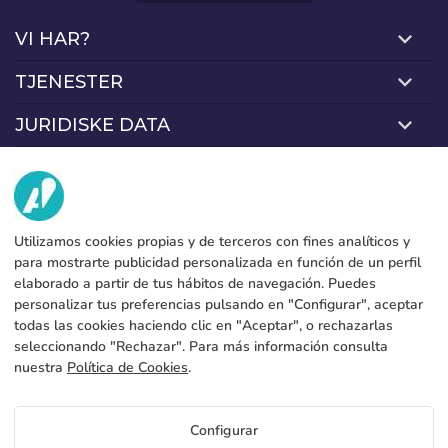
Adgangskode:
Espere, por favor
Português
Français
VI HAR?
Deutsch
Italiano
TJENESTER
Fabrik
Sverige
Denmark
Husk adgangskode:
Ja
Nej
Kontakt
JURIDISKE DATA
Betalingsformer
Slovenija
Finnish
Juridisk meddelelse
Blog
Produktion og forsendelse
Adgang
Slovenčina (Slovak)
Generelle vilkår og betingelser
Cookies policy
FAQs
Norway
Konfigurer cookies
Gendan adgangskoder
Fortrolighedspolitik
Utilizamos cookies propias y de terceros con fines analíticos y
Opret konto
para mostrarte publicidad personalizada en función de un perfil
elaborado a partir de tus hábitos de navegación. Puedes
personalizar tus preferencias pulsando en "Configurar", aceptar
DK
todas las cookies haciendo clic en "Aceptar", o rechazarlas
seleccionando "Rechazar". Para más información consulta
Copyright 2026 © ÁDIVIN BEACH FLAG SA
nuestra
Política de Cookies
.
C/ Generación 46-48 P.I. La Huertecilla 29196 Málaga Spanien | S.A CIF
place
A93349777
Configurar