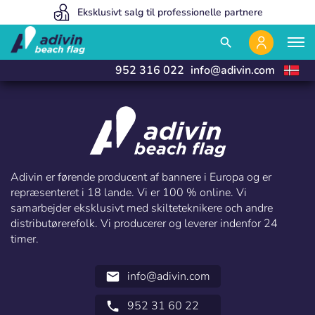
Vores priser er så lave, fordi vi sælger 100% online
Eksklusivt salg til professionelle partnere
Vi fremstiller og leverer i 24 timer
close
close
search
952 316 022
info@adivin.com
Adivin er førende producent af bannere i Europa og er
repræsenteret i 18 lande. Vi er 100 % online. Vi
samarbejder eksklusivt med skilteteknikere och andre
distributørerefolk. Vi producerer og leverer indenfor 24
Log ind
timer.
Vælg dit sprog
Bruger (VAT):
info@adivin.com
email
952 31 60 22
call
Español
English