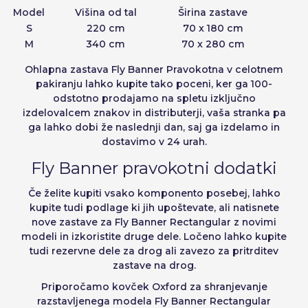
Model
Višina od tal
Širina zastave
S
220 cm
70 x 180 cm
M
340 cm
70 x 280 cm
Ohlapna zastava Fly Banner Pravokotna v celotnem
pakiranju lahko
kupite tako poceni,
ker ga 100-
odstotno prodajamo na spletu izključno
izdelovalcem znakov in distributerji, vaša stranka pa
ga lahko dobi že naslednji dan, saj ga izdelamo in
dostavimo v 24 urah.
Fly Banner pravokotni dodatki
Če želite kupiti vsako komponento posebej, lahko
kupite tudi podlage ki jih upoštevate, ali natisnete
nove zastave za Fly Banner Rectangular z novimi
modeli in izkoristite druge dele. Ločeno lahko kupite
tudi rezervne dele za drog ali zavezo za pritrditev
zastave na drog.
Priporočamo kovček Oxford za shranjevanje
razstavljenega modela Fly Banner Rectangular