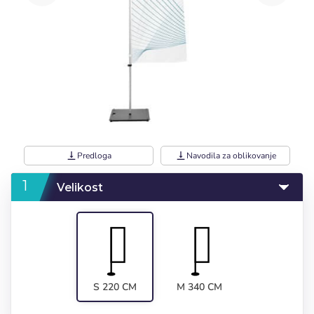
vertical_align_bottom
Predloga
vertical_align_bottom
Navodila za oblikovanje
Velikost
S 220 CM
M 340 CM