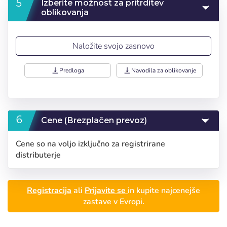
Izberite možnost za pritrditev
oblikovanja
Naložite svojo zasnovo
vertical_align_bottom
Predloga
vertical_align_bottom
Navodila za oblikovanje
Cene (Brezplačen prevoz)
Cene so na voljo izključno za registrirane
distributerje
Registracija
ali
Prijavite se
in kupite najcenejše
zastave v Evropi.