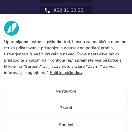
952 31 60 22
call
MI
STORITVE
Tovarna
Uporabljamo lastne in piškotke tretjih oseb za analitične namene
ter za prikazovanje prilagojenih oglasov na podlagi profila,
Pišite na
PRAVNE INFORMACIJE
Načini plačevanja
ustvarjenega iz vaših brskalnih navad. Svoje nastavitve lahko
prilagodite s klikom na "Konfiguriraj," sprejmete vse piškotke s
Pravno obvestilo
Blog
Proizvodnja in pošiljanje
Splošni pogoji
klikom na "Sprejmi," ali jih zavrnete z izbiro "Zavrni." Za več
Pravilnik o piškotkih
informacij si oglejte naš
Politika piškotkov
.
FAQs
Nastavi piškotke
Pravilnik o zasebnosti
Nastavitve
SL
Zavrni
Copyright 2026 © ÁDIVIN BEACH FLAG SA
Sprejmi
C/ Generación 46-48 P.I. La Huertecilla 29196 Málaga Španija | S.A CIF
place
A93349777
Brezplačni vzorci
Postanite distributer
+34 952 316 022
info@adivin.co
Tovarna