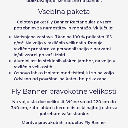
oblikovanje, ki se natisne na banner.
Vsebina paketa
Celoten paket Fly Banner Rectangular z vsem
potrebnim za namestitev in montažo. Vključuje:
Natisnjena zastava. Tkanina 100 % poliester, 115
g/m². Na voljo v različnih velikostih. Ponuja
različne prostore za personalizacijo z barvami
in/ali vzorci po vaši izbiri.
Aluminijast in steklenih vlaken jambor, na voljo v
različnih velikostih.
Osnovo lahko izbirate med tistimi, ki so na voljo.
Odvisno od površine, na kateri bo prikazana.
Fly Banner pravokotne velikosti
Na voljo sta dve velikosti. Višine so od 220 cm do
340 cm, zato lahko izberete tisto, ki najbolj ustreza
potrebam vaše stranke.
Meritve pravokotnih modelov Fly Banner