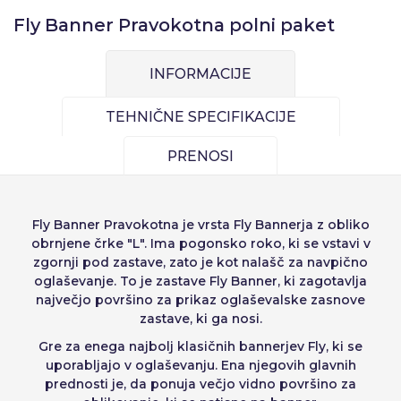
Fly Banner Pravokotna polni paket
Prijava
Izberite svoj jezik
INFORMACIJE
Uporabnik (VAT):
Seleccionar número
TEHNIČNE SPECIFIKACIJE
Español
English
de elementos a
Precios por unidad
Añadiendo producto al carrito
PRENOSI
Geslo::
Espere, por favor
Português
Français
Espera, por favor
diseñar
Deutsch
Italiano
Enote
Cena na enoto
Fly Banner Pravokotna
je vrsta Fly Bannerja z obliko
Sverige
Denmark
Zapomni si geslo:
Da
Ne
Od
1
−1,00 €
obrnjene črke "L". Ima pogonsko roko, ki se vstavi v
zgornji pod zastave, zato je kot nalašč za navpično
Slovenija
Finnish
oglaševanje. To je zastave Fly Banner, ki zagotavlja
Dostop
največjo površino za prikaz oglaševalske zasnove
Slovenčina (Slovak)
zastave, ki ga nosi.
Prekliči
Nadaljuj
Norway
Gre za enega najbolj klasičnih bannerjev Fly, ki se
Obnovitev gesla
uporabljajo v oglaševanju. Ena njegovih glavnih
Ustvarjanje računa
prednosti je, da ponuja večjo vidno površino za