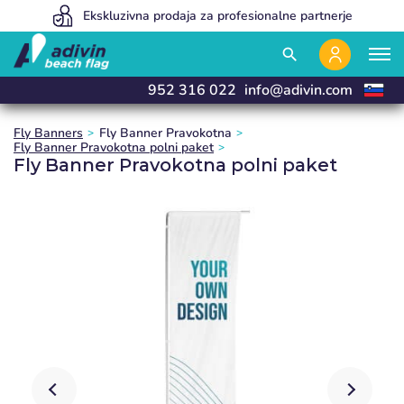
Our prices are so low because we sell 100% online
Ekskluzivna prodaja za profesionalne partnerje
Izdelujemo in dostavimo v 24 urah
close
close
close
close
search
952 316 022
info@adivin.com
Fly Banners
Fly Banner Pravokotna
Fly Banner Pravokotna polni paket
Fly Banner Pravokotna polni paket