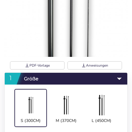
vertical_align_bottom
PDF-Vorlage
vertical_align_bottom
Anweisungen
Größe
S (300CM)
M (370CM)
L (450CM)