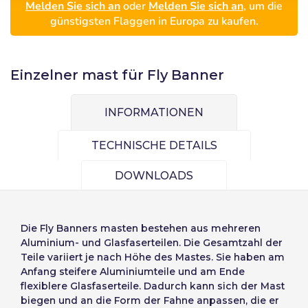
Melden Sie sich an
oder
Melden Sie sich an
, um die
günstigsten Flaggen in Europa zu kaufen.
Einzelner mast für Fly Banner
INFORMATIONEN
TECHNISCHE DETAILS
DOWNLOADS
Wählen Sie die
Eintragen
Sprache
Die
Fly Banners masten
bestehen aus mehreren
Benutzer (VAT):
Aluminium- und Glasfaserteilen. Die Gesamtzahl der
Teile variiert je nach Höhe des Mastes. Sie haben am
Anfang steifere Aluminiumteile und am Ende
Precios por unidad
Añadiendo producto al carrito
Español
English
Passwort:
flexiblere Glasfaserteile. Dadurch kann sich der Mast
Espere, por favor
Espera, por favor
biegen und an die Form der Fahne anpassen, die er
Português
Français