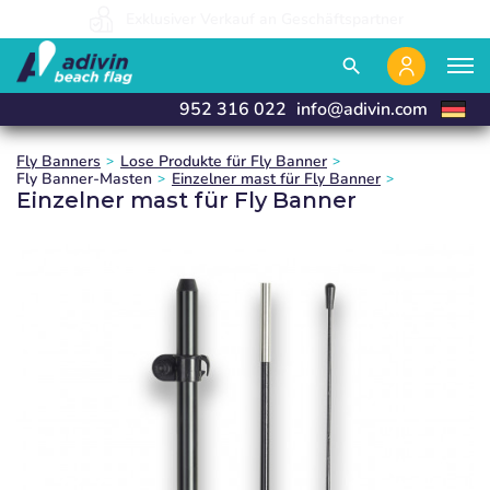
Wir sind so preisgünstig, weil wir 100% online verkaufen
Wir produzieren und liefern in 24 Stunden
Exklusiver Verkauf an Geschäftspartner
close
close
close
search
952 316 022
info@adivin.com
Fly Banners
Lose Produkte für Fly Banner
Fly Banner-Masten
Einzelner mast für Fly Banner
Einzelner mast für Fly Banner