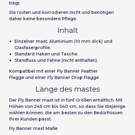
trägt.
Einheiten
Stückpreis
Deutsch
Italiano
Sie rosten und korrodieren nicht und benötigen
Passwort merken:
Ja
Nein
Von
1
-1,00 €
daher keine besondere Pflege.
Sverige
Denmark
Inhalt
Slovenija
Finnish
Zugang
Einzelner mast, Aluminium (10 mm dick) und
Slovenčina (Slovak)
Glasfaserprofile.
Passwort wiederherstellen
Norway
Standard Haken und Tasche.
Standfuss und Fahne (nicht enthalten).
Konto erstellen
Kompatibel mit einer Fly Banner Feather
Flagge und einer Fly Banner Drop Flagge.
Länge des mastes
Der Fly Banner mast ist in fünf Größen erhältlich. Mit
Höhen von 245 cm bis 540 cm, so dass Sie diejenige
wählen können, die am besten zu den Bedürfnissen
Ihrer Kunden passt.
Fly Banner mast Maße