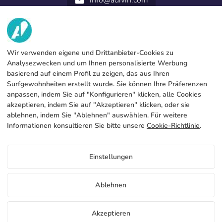
info@adivin.com
email
952 31 60 22
call
WIR
Wir verwenden eigene und Drittanbieter-Cookies zu
Analysezwecken und um Ihnen personalisierte Werbung
DIENSTLEISTUNGEN
Fabrik
basierend auf einem Profil zu zeigen, das aus Ihren
Surfgewohnheiten erstellt wurde. Sie können Ihre Präferenzen
Kontakt
RECHTLICHE INFORMATIONEN
Zahlungsmodalitäten
anpassen, indem Sie auf "Konfigurieren" klicken, alle Cookies
akzeptieren, indem Sie auf "Akzeptieren" klicken, oder sie
Rechtliche Hinweise
Blog
Produktion und Lieferung
Allgemeine Bedingungen und Konditionen
ablehnen, indem Sie "Ablehnen" auswählen. Für weitere
Cookies-Politik
Informationen konsultieren Sie bitte unsere
Cookie-Richtlinie
.
FAQs
Cookies konfigurieren
Datenschutzrichtlinie
Einstellungen
DE
Ablehnen
Copyright 2026 © ÁDIVIN BEACH FLAG SA
Akzeptieren
C/ Generación 46-48 P.I. La Huertecilla 29196 Málaga Spanien | S.A CIF
place