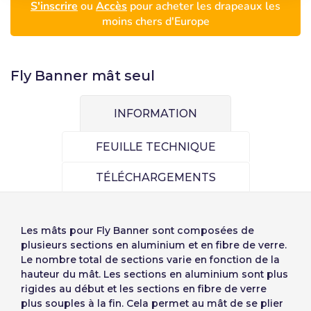
S'inscrire
ou
Accès
pour acheter les drapeaux les
moins chers d'Europe
Fly Banner mât seul
INFORMATION
FEUILLE TECHNIQUE
TÉLÉCHARGEMENTS
Sélectionnez votre
S'inscrire
Les
mâts pour Fly Banner
sont composées de
langue
plusieurs sections en aluminium et en fibre de verre.
Utilisateur (VAT):
Le nombre total de sections varie en fonction de la
hauteur du mât. Les sections en aluminium sont plus
rigides au début et les sections en fibre de verre
plus souples à la fin. Cela permet au mât de se plier
Añadiendo producto al carrito
Español
English