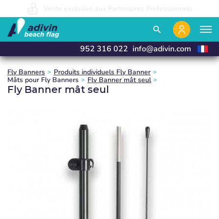
Des prix avantageux grâce à une vente 100% en ligne.
Vente exclusive aux Partenaires Professionnels
Nous fabriquons et livrons en 24 heures
close
close
close
search
952 316 022
info@adivin.com
Fly Banners
Produits individuels Fly Banner
Mâts pour Fly Banners
Fly Banner mât seul
Fly Banner mât seul