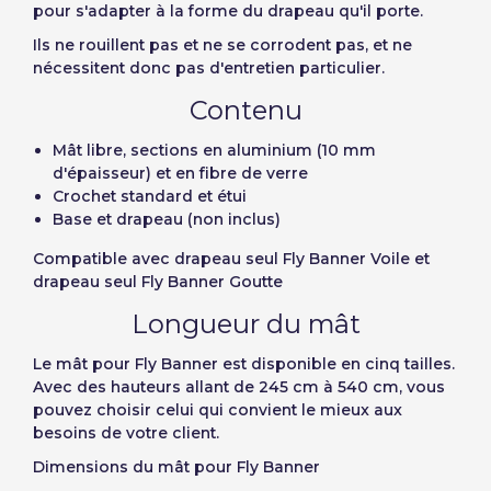
Precios por unidad
Mot de passe:
Espere, por favor
pour s'adapter à la forme du drapeau qu'il porte.
Espera, por favor
Português
Français
Ils ne rouillent pas et ne se corrodent pas, et ne
nécessitent donc pas d'entretien particulier.
Unités
Prix unitaire
Deutsch
Italiano
Mémoriser le mot de passe:
Oui
Non
Du
1
-1,00 €
Contenu
Sverige
Denmark
Mât libre, sections en aluminium (10 mm
Slovenija
Finnish
Accès
d'épaisseur) et en fibre de verre
Slovenčina (Slovak)
Crochet standard et étui
Base et drapeau (non inclus)
Récupérer le mot de passe
Norway
Compatible avec drapeau seul Fly Banner Voile et
Créer compte
drapeau seul Fly Banner Goutte
Longueur du mât
Le mât pour Fly Banner est disponible en cinq tailles.
Avec des hauteurs allant de 245 cm à 540 cm, vous
pouvez choisir celui qui convient le mieux aux
besoins de votre client.
Dimensions du mât pour Fly Banner