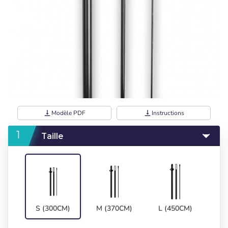
vertical_align_bottom
Modèle PDF
vertical_align_bottom
Instructions
Taille
S (300CM)
M (370CM)
L (450CM)