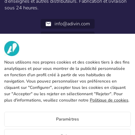
d’enseignes et autres distributeurs. Fabrication et livraison
sous 24 heures.
info@adivin.com
email
952 31 60 22
call
NOUS
Nous utilisons nos propres cookies et des cookies tiers à des fins
SERVICES
Fabrique
analytiques et pour vous montrer de la publicité personnalisée
en fonction d'un profil créé à partir de vos habitudes de
Contact
INFORMATION LÉGALE
Modes de paiement
navigation. Vous pouvez personnaliser vos préférences en
cliquant sur "Configurer", accepter tous les cookies en cliquant
Avis légal
Blog
Production et livraison
Conditions générales
sur "Accepter" ou les rejeter en sélectionnant "Rejeter". Pour
Utilisation des cookies
plus d'informations, veuillez consulter notre
Politique de cookies
.
FAQs
Configurer les cookies
Politique de confidentialité
Paramètres
FR