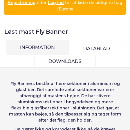
Registrer dig
eller
Log ind
for at købe de billigste flag
i Europa
Løst mast Fly Banner
INFORMATION
DATABLAD
DOWNLOADS
Log ind
Vælg dit sprog
Fly Banners
består af flere sektioner i aluminium og
glasfiber. Det samlede antal sektioner varierer
Bruger (VAT):
afhængigt af mastens højde. De har stivere
aluminiumssektioner i begyndelsen og mere
fleksible glasfibersektioner i slutningen. Det gør, at
Español
English
Precios por unidad
Añadiendo producto al carrito
masten kan bøjes, så den tilpasser sig og tager form
Adgangskode:
Espere, por favor
Português
Français
Espera, por favor
efter det flag, den holder.
De ruster ikke og korroderer ikke, så de kræver
Deutsch
Italiano