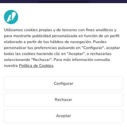
952 31 60 22
call
VI HAR?
Utilizamos cookies propias y de terceros con fines analíticos y
TJENESTER
Fabrik
para mostrarte publicidad personalizada en función de un perfil
elaborado a partir de tus hábitos de navegación. Puedes
Kontakt
JURIDISKE DATA
Betalingsformer
personalizar tus preferencias pulsando en "Configurar", aceptar
todas las cookies haciendo clic en "Aceptar", o rechazarlas
Juridisk meddelelse
Blog
Produktion og forsendelse
Generelle vilkår og betingelser
seleccionando "Rechazar". Para más información consulta
Cookies policy
nuestra
Política de Cookies
.
FAQs
Konfigurer cookies
Fortrolighedspolitik
Configurar
DK
Rechazar
Copyright 2026 © ÁDIVIN BEACH FLAG SA
Aceptar
C/ Generación 46-48 P.I. La Huertecilla 29196 Málaga Spanien | S.A CIF
place
A93349777
Gratis bannerprøver
Bliv distributør
+34 952 316 022
info@adivin.com
Fabrik