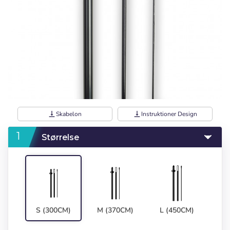
vertical_align_bottom
Skabelon
vertical_align_bottom
Instruktioner Design
Størrelse
S (300CM)
M (370CM)
L (450CM)