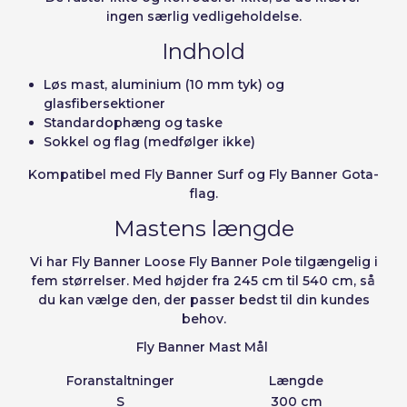
Enheder
Pris
ingen særlig vedligeholdelse.
Sverige
Denmark
Husk adgangskode:
Ja
Nej
Fra
1
-1,00 €
Indhold
Slovenija
Finnish
Løs mast, aluminium (10 mm tyk) og
Adgang
Slovenčina (Slovak)
glasfibersektioner
Standardophæng og taske
Norway
Sokkel og flag (medfølger ikke)
Gendan adgangskoder
Kompatibel med Fly Banner Surf
Opret konto
og Fly Banner Gota-
flag.
Mastens længde
Vi har Fly Banner Loose Fly Banner Pole tilgængelig i
fem størrelser. Med højder fra 245 cm til 540 cm, så
du kan vælge den, der passer bedst til din kundes
behov.
Fly Banner Mast Mål
Foranstaltninger
Længde
S
300 cm