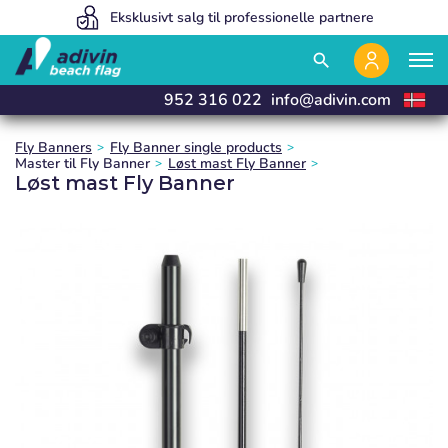
Vores priser er så lave, fordi vi sælger 100% online
Eksklusivt salg til professionelle partnere
Vi fremstiller og leverer i 24 timer
close
close
close
search
952 316 022
info@adivin.com
Fly Banners
Fly Banner single products
Master til Fly Banner
Løst mast Fly Banner
Løst mast Fly Banner