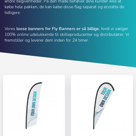
andre begivenheder. På den måde behøver dine kunder ikke at
købe hele pakken, de kan købe disse flag separat og erstatte de
tidligere.
Vores
loose banners for Fly Banners er så billige
, fordi vi sælger
100% online udelukkende til skilteproducenter og distributører. Vi
fremstiller og leverer dem inden for 24 timer.