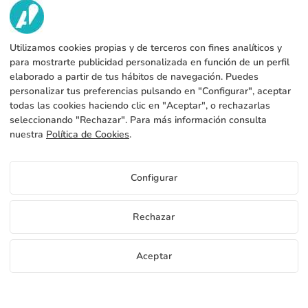
VI HAR?
Utilizamos cookies propias y de terceros con fines analíticos y
TJENESTER
Fabrik
para mostrarte publicidad personalizada en función de un perfil
elaborado a partir de tus hábitos de navegación. Puedes
Kontakt
JURIDISKE DATA
Betalingsformer
personalizar tus preferencias pulsando en "Configurar", aceptar
todas las cookies haciendo clic en "Aceptar", o rechazarlas
Juridisk meddelelse
Blog
Produktion og forsendelse
Generelle vilkår og betingelser
seleccionando "Rechazar". Para más información consulta
Cookies policy
nuestra
Política de Cookies
.
FAQs
Konfigurer cookies
Fortrolighedspolitik
Priser Flag til Fly Banner
Configurar
Hvis du vil vide priser på Flag til Fly Banner få adgang til
forhandlerportalen
DK
Rechazar
Se pris for distributører
Copyright 2026 © ÁDIVIN BEACH FLAG SA
Aceptar
C/ Generación 46-48 P.I. La Huertecilla 29196 Málaga Spanien | S.A CIF
place
A93349777
Gratis bannerprøver
Bliv distributør
+34 952 316 022
info@adivin.com
Fabrik