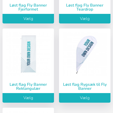
Løst flag Fly Banner
Løst flag Fly Banner
Fjerformet
Teardrop
Vælg
Vælg
Log ind
Vælg dit sprog
Bruger (VAT):
Løst flag Fly Banner
Løst flag Rygsæk til Fly
Rektangulær
Banner
Español
English
Adgangskode:
Vælg
Vælg
Espere, por favor
Português
Français
Deutsch
Italiano