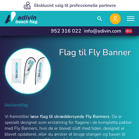
Vores priser er så lave, fordi vi sælger 100% online
Eksklusivt salg til professionelle partnere
Vi fremstiller og leverer i 24 timer
close
close
search
952 316 022
info@adivin.com
Flag til Fly Banner
Flag til Fly Banner | Adivin Beach Flag
Reklameflag
Vi fremstiller
løse flag til skræddersyede Fly Banners
. De er
specielt designet som erstatning for flagene i de komplette pakker
med Fly Banners, hvis de er blevet slidt med tiden, designet er
blevet opdateret, eller du ønsker at bruge stangen og basen til