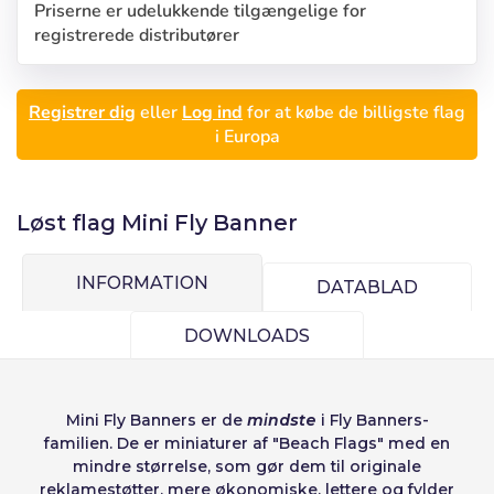
Seleccionar número
Priserne er udelukkende tilgængelige for
registrerede distributører
Español
English
de elementos a
Precios por unidad
Añadiendo producto al carrito
Adgangskode:
Espere, por favor
Português
Français
Espera, por favor
diseñar
Registrer dig
eller
Log ind
for at købe de billigste flag
Deutsch
Italiano
Enheder
Pris
i Europa
Sverige
Denmark
Husk adgangskode:
Ja
Nej
Fra
1
-1,00 €
Slovenija
Finnish
Løst flag Mini Fly Banner
Adgang
Slovenčina (Slovak)
Annuller
Fortsæt
Norway
INFORMATION
DATABLAD
Gendan adgangskoder
Opret konto
DOWNLOADS
Mini Fly Banners
er de
mindste
i Fly Banners-
familien. De er miniaturer af
"Beach Flags"
med en
mindre størrelse, som gør dem til originale
reklamestøtter, mere økonomiske, lettere og fylder