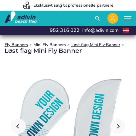
Vores priser er så lave, fordi vi sælger 100% online
Eksklusivt salg til professionelle partnere
Vi fremstiller og leverer i 24 timer
close
close
close
close
search
952 316 022
info@adivin.com
Fly Banners
Mini Fly Banners
Løst flag Mini Fly Banner
Løst flag Mini Fly Banner