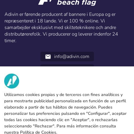
Adivin er førende producent af bannere i Europa og er
repræsenteret i 18 lande. Vi er 100 % online. Vi
samarbejder eksklusivt med skilteteknikere och andre
distributørerefolk. Vi producerer og leverer indenfor 24
timer.
info@adivin.com
email
952 31 60 22
call
VI HAR?
Utilizamos cookies propias y de terceros con fines analíticos y
TJENESTER
Fabrik
para mostrarte publicidad personalizada en función de un perfil
elaborado a partir de tus hábitos de navegación. Puedes
Kontakt
JURIDISKE DATA
Betalingsformer
personalizar tus preferencias pulsando en "Configurar", aceptar
todas las cookies haciendo clic en "Aceptar", o rechazarlas
Juridisk meddelelse
Blog
Produktion og forsendelse
Generelle vilkår og betingelser
seleccionando "Rechazar". Para más información consulta
Cookies policy
nuestra
Política de Cookies
.
FAQs