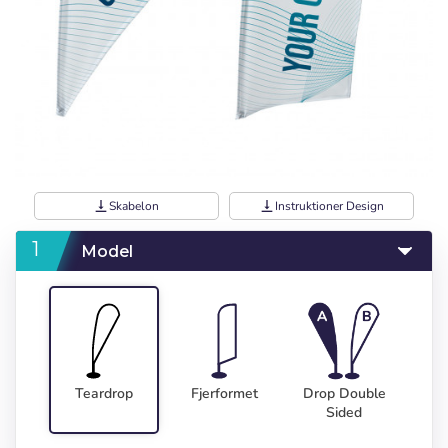
vertical_align_bottom
Skabelon
vertical_align_bottom
Instruktioner Design
Model
Teardrop
Fjerformet
Drop Double
Sided