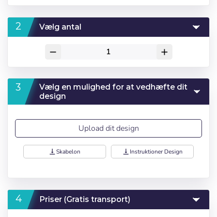
Vælg antal
remove
add
Vælg en mulighed for at vedhæfte dit
design
Upload dit design
vertical_align_bottom
Skabelon
vertical_align_bottom
Instruktioner Design
Log ind
Vælg dit sprog
Priser (Gratis transport)
Bruger (VAT):