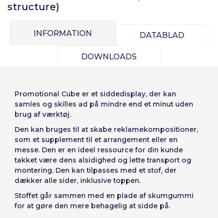
Enheder
Pris
structure)
Sverige
Denmark
Husk adgangskode:
Ja
Nej
Fra
1
-1,00 €
Slovenija
Finnish
INFORMATION
DATABLAD
Adgang
Slovenčina (Slovak)
DOWNLOADS
Annuller
Fortsæt
Norway
Gendan adgangskoder
Opret konto
Promotional Cube
er et siddedisplay, der kan
samles og skilles ad på mindre end et minut uden
brug af værktøj.
Den kan bruges til at skabe reklamekompositioner,
som et supplement til et arrangement eller en
messe. Den er en ideel ressource for din kunde
takket være dens alsidighed og lette transport og
montering. Den kan tilpasses med et stof, der
dækker alle sider, inklusive toppen.
Stoffet går sammen med en plade af skumgummi
for at gøre den mere behagelig at sidde på.