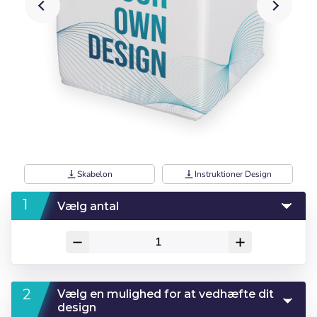
vertical_align_bottom
Skabelon
vertical_align_bottom
Instruktioner Design
Vælg antal
remove
add
Vælg en mulighed for at vedhæfte dit
design