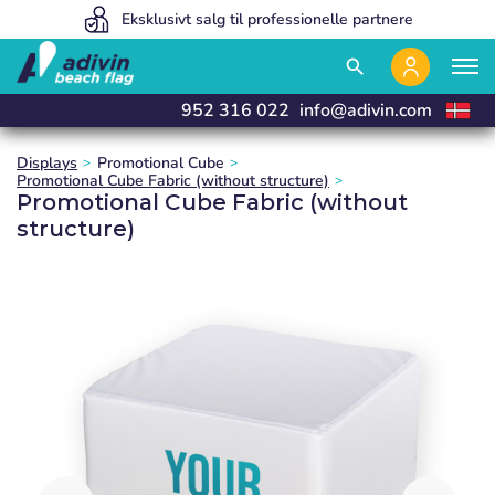
Vores priser er så lave, fordi vi sælger 100% online
Eksklusivt salg til professionelle partnere
Vi fremstiller og leverer i 24 timer
close
close
close
close
search
952 316 022
info@adivin.com
Displays
Promotional Cube
Promotional Cube Fabric (without structure)
Promotional Cube Fabric (without
structure)