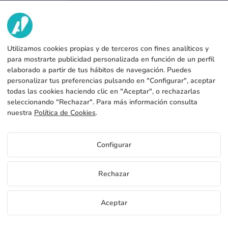
952 31 60 22
call
VI HAR?
Utilizamos cookies propias y de terceros con fines analíticos y
TJENESTER
Fabrik
para mostrarte publicidad personalizada en función de un perfil
elaborado a partir de tus hábitos de navegación. Puedes
Kontakt
JURIDISKE DATA
Betalingsformer
personalizar tus preferencias pulsando en "Configurar", aceptar
todas las cookies haciendo clic en "Aceptar", o rechazarlas
Juridisk meddelelse
Blog
Produktion og forsendelse
Generelle vilkår og betingelser
seleccionando "Rechazar". Para más información consulta
Cookies policy
nuestra
Política de Cookies
.
FAQs
Konfigurer cookies
Fortrolighedspolitik
Configurar
DK
Rechazar
Copyright 2026 © ÁDIVIN BEACH FLAG SA
Aceptar
C/ Generación 46-48 P.I. La Huertecilla 29196 Málaga Spanien | S.A CIF
place
A93349777
Gratis bannerprøver
Bliv distributør
+34 952 316 022
info@adivin.com
Fabrik