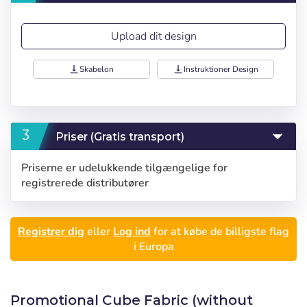
Upload dit design
vertical_align_bottom
Skabelon
vertical_align_bottom
Instruktioner Design
Priser (Gratis transport)
Priserne er udelukkende tilgængelige for
Log ind
registrerede distributører
Vælg dit sprog
Bruger (VAT):
Seleccionar número
Registrer dig
eller
Log ind
for at købe de billigste flag
i Europa
Español
English
de elementos a
Precios por unidad
Añadiendo producto al carrito
Adgangskode:
Espere, por favor
Português
Français
Espera, por favor
diseñar
Promotional Cube Fabric (without
Deutsch
Italiano