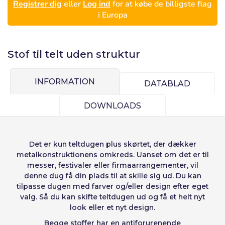
Español
English
de elementos a
Registrer dig
eller
Log ind
for at købe de billigste flag
Precios por unidad
Añadiendo producto al carrito
Adgangskode:
i Europa
Espere, por favor
Português
Français
Espera, por favor
diseñar
Deutsch
Italiano
Enheder
Pris
Stof til telt uden struktur
Sverige
Denmark
Husk adgangskode:
Ja
Nej
Fra
1
-1,00 €
Slovenija
Finnish
INFORMATION
DATABLAD
Adgang
Slovenčina (Slovak)
DOWNLOADS
Annuller
Fortsæt
Norway
Gendan adgangskoder
Opret konto
Det er kun teltdugen plus skørtet, der dækker
metalkonstruktionens omkreds. Uanset om det er til
messer, festivaler eller firmaarrangementer, vil
denne dug få din plads til at skille sig ud. Du kan
tilpasse dugen med farver og/eller design efter eget
valg. Så du kan skifte teltdugen ud og få et helt nyt
look eller et nyt design.
Begge stoffer har en antiforurenende