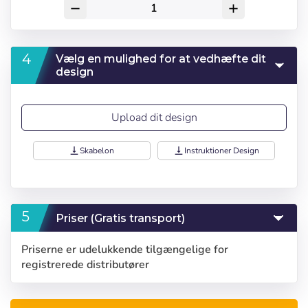
remove
add
Vælg en mulighed for at vedhæfte dit
design
Upload dit design
vertical_align_bottom
Skabelon
vertical_align_bottom
Instruktioner Design
Priser (Gratis transport)
Log ind
Vælg dit sprog
Priserne er udelukkende tilgængelige for
registrerede distributører
Bruger (VAT):
Seleccionar número