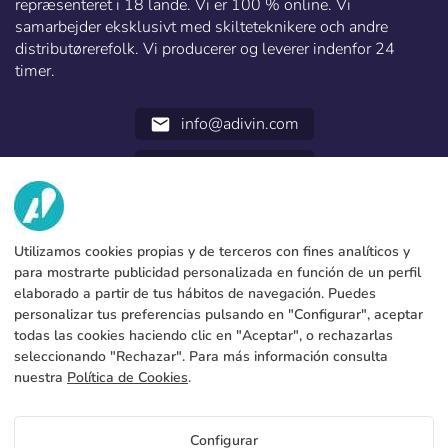
repræsenteret i 18 lande. Vi er 100 % online. Vi
samarbejder eksklusivt med skilteteknikere och andre
distributørerefolk. Vi producerer og leverer indenfor 24
timer.
info@adivin.com
email
952 31 60 22
call
VI HAR?
Utilizamos cookies propias y de terceros con fines analíticos y
TJENESTER
Fabrik
para mostrarte publicidad personalizada en función de un perfil
elaborado a partir de tus hábitos de navegación. Puedes
Kontakt
JURIDISKE DATA
Betalingsformer
personalizar tus preferencias pulsando en "Configurar", aceptar
todas las cookies haciendo clic en "Aceptar", o rechazarlas
Juridisk meddelelse
Blog
Produktion og forsendelse
Generelle vilkår og betingelser
seleccionando "Rechazar". Para más información consulta
Cookies policy
nuestra
Política de Cookies
.
FAQs
Konfigurer cookies
Fortrolighedspolitik
Configurar