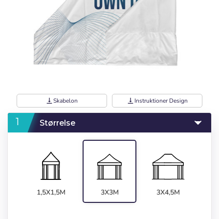
vertical_align_bottom
Skabelon
vertical_align_bottom
Instruktioner Design
Størrelse
1,5X1,5M
3X3M
3X4,5M