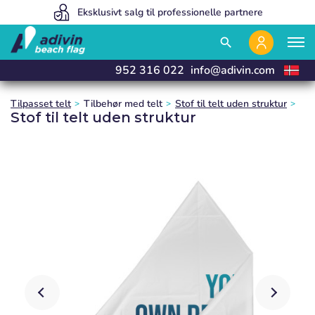
Vores priser er så lave, fordi vi sælger 100% online
Eksklusivt salg til professionelle partnere
Vi fremstiller og leverer i 24 timer
close
close
close
close
search
952 316 022
info@adivin.com
Tilpasset telt
Tilbehør med telt
Stof til telt uden struktur
Stof til telt uden struktur