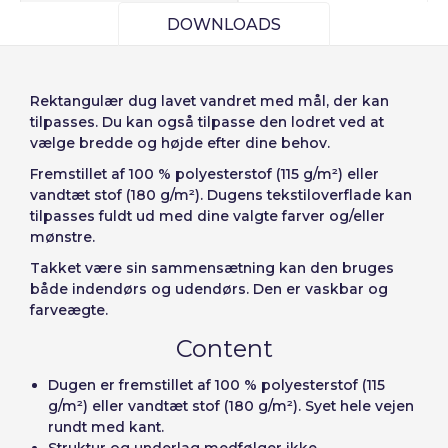
diseñar
DOWNLOADS
Deutsch
Italiano
Enheder
Pris
Sverige
Denmark
Husk adgangskode:
Ja
Nej
Fra
1
-1,00 €
Slovenija
Finnish
Rektangulær dug lavet vandret med mål, der kan
tilpasses. Du kan også tilpasse den lodret ved at
Adgang
Slovenčina (Slovak)
vælge bredde og højde efter dine behov.
Annuller
Fortsæt
Norway
Fremstillet af 100 % polyesterstof (115 g/m²) eller
Gendan adgangskoder
vandtæt stof (180 g/m²). Dugens tekstiloverflade kan
tilpasses fuldt ud med dine valgte farver og/eller
Opret konto
mønstre.
Takket være sin sammensætning kan den bruges
både indendørs og udendørs. Den er vaskbar og
farveægte.
Content
Dugen er fremstillet af 100 % polyesterstof (115
g/m²) eller vandtæt stof (180 g/m²). Syet hele vejen
rundt med kant.
Struktur og underlag medfølger ikke.