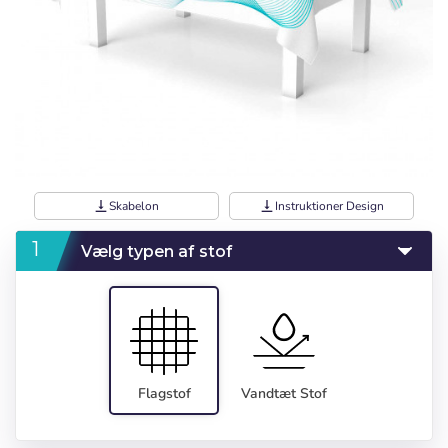
vertical_align_bottom
Skabelon
vertical_align_bottom
Instruktioner Design
Vælg typen af stof
Flagstof
Vandtæt Stof