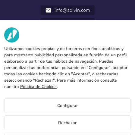
info@adivin.com
email
952 31 60 22
call
VI HAR?
Utilizamos cookies propias y de terceros con fines analíticos y
TJENESTER
Fabrik
para mostrarte publicidad personalizada en función de un perfil
elaborado a partir de tus hábitos de navegación. Puedes
Kontakt
JURIDISKE DATA
Betalingsformer
personalizar tus preferencias pulsando en "Configurar", aceptar
todas las cookies haciendo clic en "Aceptar", o rechazarlas
Juridisk meddelelse
Blog
Produktion og forsendelse
Generelle vilkår og betingelser
seleccionando "Rechazar". Para más información consulta
Cookies policy
nuestra
Política de Cookies
.
FAQs
Konfigurer cookies
Fortrolighedspolitik
Configurar
DK
Rechazar