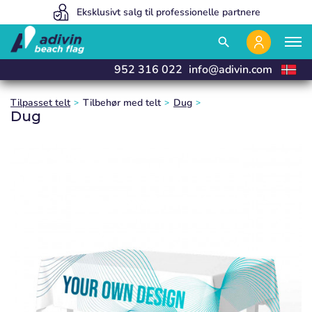
Vores priser er så lave, fordi vi sælger 100% online
Eksklusivt salg til professionelle partnere
Vi fremstiller og leverer i 24 timer
close
close
close
close
search
952 316 022
info@adivin.com
Tilpasset telt
Tilbehør med telt
Dug
Dug