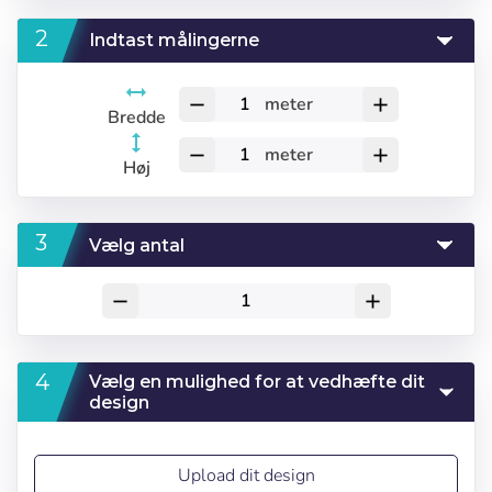
Indtast målingerne
meter
remove
add
Bredde
meter
remove
add
Høj
Vælg antal
remove
add
Vælg en mulighed for at vedhæfte dit
design
Upload dit design