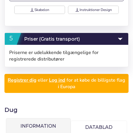
vertical_align_bottom
Skabelon
vertical_align_bottom
Instruktioner Design
Priser (Gratis transport)
Priserne er udelukkende tilgængelige for
registrerede distributører
Registrer dig
eller
Log ind
for at købe de billigste flag
Log ind
i Europa
Vælg dit sprog
Bruger (VAT):
Seleccionar número
Dug
Español
English
de elementos a
Precios por unidad
Añadiendo producto al carrito
INFORMATION
DATABLAD
Adgangskode:
Espere, por favor
Português
Français
Espera, por favor