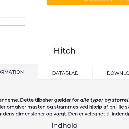
d
Log ind
Vælg dit sprog
Hitch
Precios por unidad
Añadiendo producto al carrito
Espere, por favor
Espera, por favor
ORMATION
DATABLAD
DOWNLO
ñol
English
Português
Français
Enheder
Pris
iano
Sverige
Denmark
Slovenija
Fra
1
-1,00 €
ode:
Ja
Nej
Slovenčina (Slovak)
Norway
bannerne
. Dette tilbehør gælder for
alle typer og større
r omgiver masten og strammes ved hjælp af en lille sk
Adgang
erer dens dimensioner og vægt. Den er velegnet til inde
Indhold
skoder