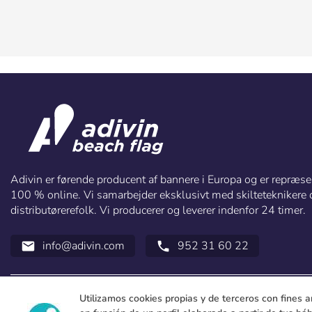
Adivin er førende producent af bannere i Europa og er repræsen
100 % online. Vi samarbejder eksklusivt med skilteteknikere 
distributørerefolk. Vi producerer og leverer indenfor 24 timer.
info@adivin.com
952 31 60 22
email
call
Utilizamos cookies propias y de terceros con fines a