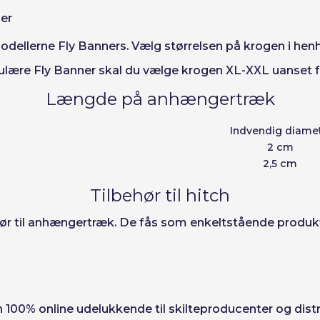
er
llerne Fly Banners. Vælg størrelsen på krogen i henhol
gulære Fly Banner skal du vælge krogen XL-XXL uanset fl
Længde på anhængertræk
Indvendig diame
2 cm
2,5 cm
Tilbehør til hitch
hør til anhængertræk. De fås som enkeltstående produk
den 100% online udelukkende til skilteproducenter og dis