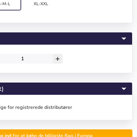
S-M-L
XL-XXL
add
t)
ge for registrerede distributører
g ind
for at købe de billigste flag i Europa