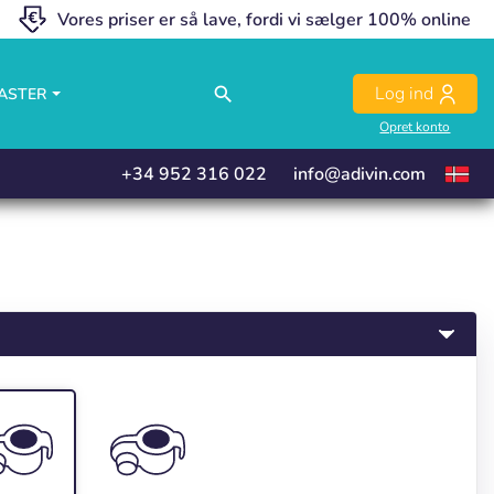
Vores priser er så lave, fordi vi sælger 100% online
close
close
close
Log ind
search
ASTER
Opret konto
+34 952 316 022
info@adivin.com