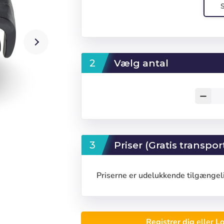
Vælg antal
remove
Priser (Gratis transpor
Priserne er udelukkende tilgængeli
Registrer dig
eller
Lo