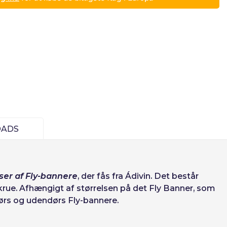
ADS
Deutsch
Finnish
lser af Fly-bannere
, der fås fra Ádivin. Det består
rue. Afhængigt af størrelsen på det Fly Banner, som
ndørs og udendørs Fly-bannere.
Opret konto