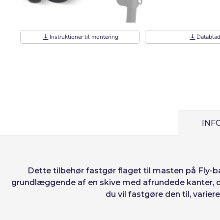
vertical_align_bottom
Instruktioner til montering
vertical_align_bottom
Databla
Bruger (VAT):
Adgangskode:
INF
Espa
Ital
Husk adgangsk
Dette tilbehør
fastgør flaget til masten på Fly-
grundlæggende af en skive med afrundede kanter, de
du vil fastgøre den til, vari
Gendan adgang