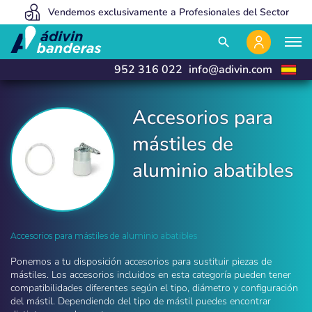
Vendemos exclusivamente a Profesionales del Sector
Somos tan baratos porque vendemos 100% online
Fabricamos y entregamos en 24 horas
close
close
search
952 316 022
info@adivin.com
Accesorios para
mástiles de
aluminio abatibles
Accesorios para mástiles de aluminio abatibles
Accesorios para mástiles de aluminio abatibles
Ponemos a tu disposición accesorios para sustituir piezas de
mástiles. Los accesorios incluidos en esta categoría pueden tener
compatibilidades diferentes según el tipo, diámetro y configuración
del mástil. Dependiendo del tipo de mástil puedes encontrar