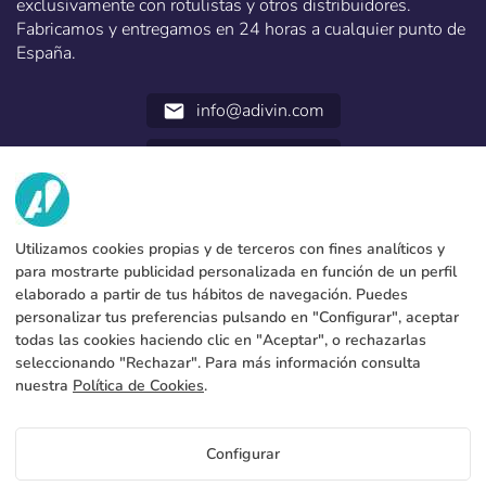
exclusivamente con rotulistas y otros distribuidores.
Fabricamos y entregamos en 24 horas a cualquier punto de
España.
info@adivin.com
email
952 31 60 22
call
NOSOTROS
Utilizamos cookies propias y de terceros con fines analíticos y
SERVICIOS
Fábrica
para mostrarte publicidad personalizada en función de un perfil
elaborado a partir de tus hábitos de navegación. Puedes
Contacto
DATOS LEGALES
Formas de pago
personalizar tus preferencias pulsando en "Configurar", aceptar
todas las cookies haciendo clic en "Aceptar", o rechazarlas
Aviso legal
Blog
Produccion y envio
Condiciones generales de contratación
seleccionando "Rechazar". Para más información consulta
Politica de cookies
nuestra
Política de Cookies
.
FAQs
Configurar cookies
Política de privacidad
Precios Accesorios para mástiles de aluminio
abatibles
Configurar
Si quieres saber precios de Accesorios para mástiles de aluminio