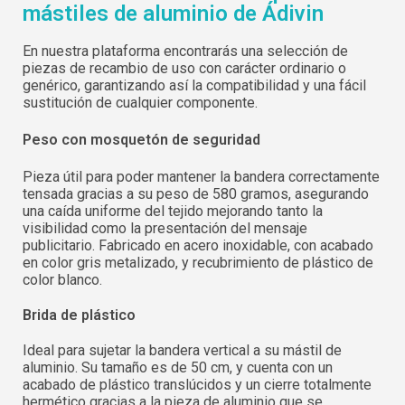
mástiles de aluminio de Ádivin
Contraseña:
Espere, por favor
Português
Français
En nuestra plataforma encontrarás una selección de
Deutsch
Italiano
piezas de recambio de uso con carácter ordinario o
genérico, garantizando así la compatibilidad y una fácil
Sverige
Denmark
Recordar contraseña:
Sí
No
sustitución de cualquier componente.
Slovenija
Finnish
Peso con mosquetón de seguridad
Acceder
Slovenčina (Slovak)
Pieza útil para poder mantener la bandera correctamente
Norway
tensada gracias a su peso de 580 gramos, asegurando
Recuperar contraseña
una caída uniforme del tejido mejorando tanto la
visibilidad como la presentación del mensaje
Crear cuenta
publicitario. Fabricado en acero inoxidable, con acabado
en color gris metalizado, y recubrimiento de plástico de
color blanco.
Brida de plástico
Ideal para sujetar la bandera vertical a su mástil de
aluminio. Su tamaño es de 50 cm, y cuenta con un
acabado de plástico translúcidos y un cierre totalmente
hermético gracias a la pieza de aluminio que se