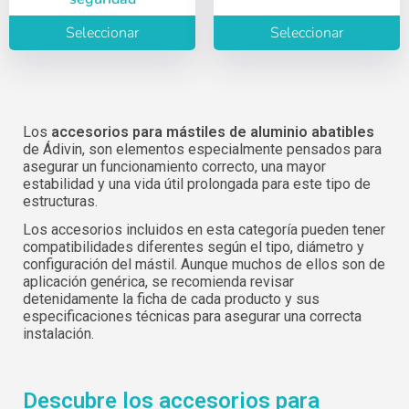
Seleccionar
Seleccionar
Los
accesorios para mástiles de aluminio abatibles
de Ádivin, son elementos especialmente pensados para
asegurar un funcionamiento correcto, una mayor
estabilidad y una vida útil prolongada para este tipo de
estructuras.
Los accesorios incluidos en esta categoría pueden tener
compatibilidades diferentes según el tipo, diámetro y
configuración del mástil. Aunque muchos de ellos son de
aplicación genérica, se recomienda revisar
Inicia sesión
detenidamente la ficha de cada producto y sus
Selecciona tu idioma
especificaciones técnicas para asegurar una correcta
instalación.
Usuario (CIF/NIF):
Descubre los accesorios para
Español
English