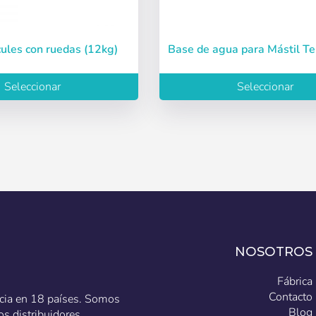
Acceder
cules con ruedas (12kg)
Base de agua para Mástil Te
raseña
Seleccionar
Seleccionar
NOSOTROS
Fábrica
Contacto
ncia en 18 países. Somos
Blog
s distribuidores.