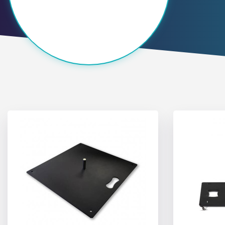
Usuario (CIF/NIF
Contraseña:
Espa
Ital
Recordar contr