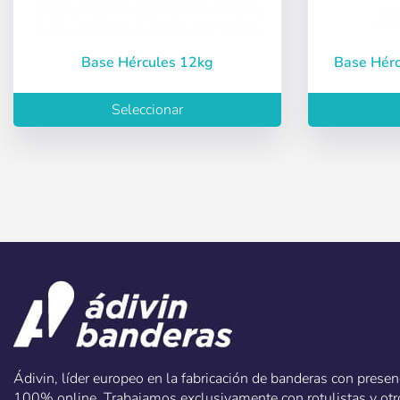
Base Hércules 12kg
Base Hér
Recuperar cont
Seleccionar
Ádivin, líder europeo en la fabricación de banderas con prese
100% online. Trabajamos exclusivamente con rotulistas y otro