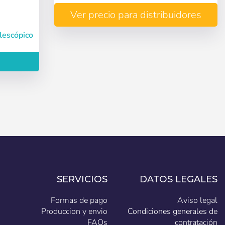
Ver precio para distribuidores
lescópico
Crear cuenta
SERVICIOS
DATOS LEGALES
Formas de pago
Aviso legal
Produccion y envio
Condiciones generales de
FAQs
contratación