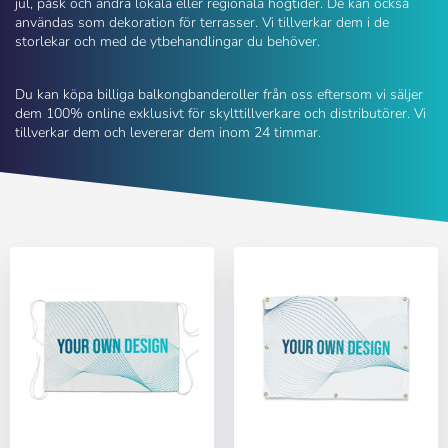
jul, påsk och andra lokala eller regionala högtider. De kan också
användas som dekoration för terrasser. Vi tillverkar dem i de
storlekar och med de ytbehandlingar du behöver.
Du kan köpa billiga balkongbanderoller från oss eftersom vi säljer
dem 100% online exklusivt för skylttillverkare och distributörer. Vi
tillverkar dem och levererar dem inom 24 timmar.