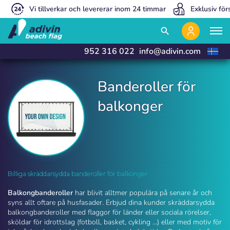
Vi tillverkar och levererar inom 24 timmar
Exklusiv för
close
close
search
952 316 022
info@adivin.com
Banderoller för
balkonger
Banderoller för balkonger | Adivin Beach Flag
Billiga skräddarsydda banderoller för balkonger
Balkongbanderoller
har blivit alltmer populära på senare år och
syns allt oftare på husfasader. Erbjud dina kunder skräddarsydda
balkongbanderoller med flaggor för länder eller sociala rörelser,
sköldar för idrottslag (fotboll, basket, cykling ...) eller med motiv för