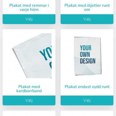
Plakat med remmar i
Plakat med öljetter runt
varje hörn
om
Välj
Välj
Plakat med
Plakat endast sydd runt
kardborrband
Logga in
Välj
Välj
Välj språk