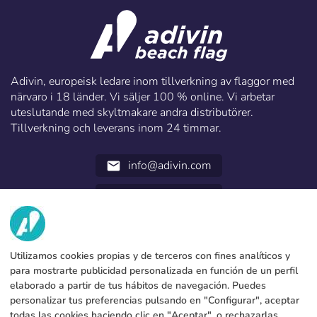
Adivin, europeisk ledare inom tillverkning av flaggor med
närvaro i 18 länder. Vi säljer 100 % online. Vi arbetar
uteslutande med skyltmakare andra distributörer.
Tillverkning och leverans inom 24 timmar.
info@adivin.com
email
952 31 60 22
call
VI
Utilizamos cookies propias y de terceros con fines analíticos y
TJÄNSTER
Fabrik
para mostrarte publicidad personalizada en función de un perfil
elaborado a partir de tus hábitos de navegación. Puedes
Kontakt
JURIDISKA UPPGIFTER
Betalningsmetoder
personalizar tus preferencias pulsando en "Configurar", aceptar
todas las cookies haciendo clic en "Aceptar", o rechazarlas
Juridiskt meddelande