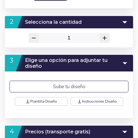
Selecciona la cantidad
remove
add
Elige una opción para adjuntar tu
diseño
Sube tu diseño
vertical_align_bottom
Plantilla Diseño
vertical_align_bottom
Instrucciones Diseño
Precios (transporte gratis)