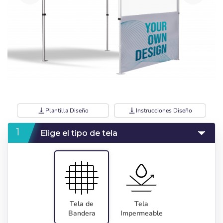
vertical_align_bottom
Plantilla Diseño
vertical_align_bottom
Instrucciones Diseño
Elige el tipo de tela
Tela de
Tela
Bandera
Impermeable