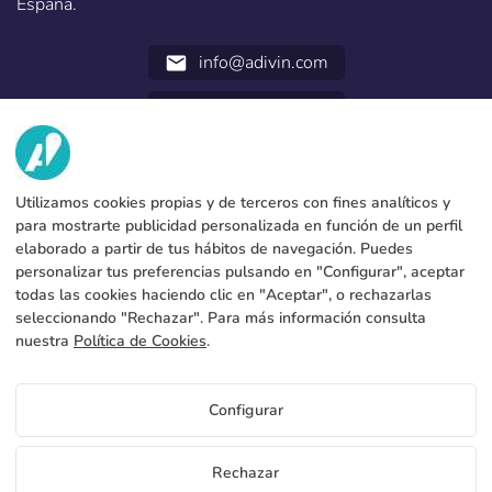
España.
info@adivin.com
email
952 31 60 22
call
NOSOTROS
Utilizamos cookies propias y de terceros con fines analíticos y
SERVICIOS
Fábrica
para mostrarte publicidad personalizada en función de un perfil
elaborado a partir de tus hábitos de navegación. Puedes
Contacto
DATOS LEGALES
Formas de pago
personalizar tus preferencias pulsando en "Configurar", aceptar
todas las cookies haciendo clic en "Aceptar", o rechazarlas
Aviso legal
Blog
Produccion y envio
Condiciones generales de contratación
seleccionando "Rechazar". Para más información consulta
Politica de cookies
nuestra
Política de Cookies
.
FAQs
Configurar cookies
Política de privacidad
Configurar
ES
Rechazar