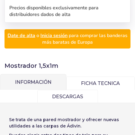
Precios disponibles exclusivamente para
distribuidores dados de alta
Inicia sesión
Selecciona tu idioma
Date de alta
o
Inicia sesión
para comprar las banderas
Usuario (CIF/NIF):
más baratas de Europa
Español
English
Precios por unidad
Añadiendo producto al carrito
Mostrador 1,5x1m
Contraseña:
Espere, por favor
Português
Français
Espera, por favor
Deutsch
Italiano
INFORMACIÓN
Unidades
Precio unitario
FICHA TECNICA
Sverige
Denmark
Recordar contraseña:
Sí
No
Desde
1
-1,00 €
DESCARGAS
Slovenija
Finnish
Acceder
Slovenčina (Slovak)
Se trata de una pared mostrador y ofrecer nuevas
Norway
utilidades a las carpas de Ádivin.
Recuperar contraseña