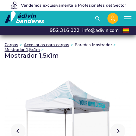
Vendemos exclusivamente a Profesionales del Sector
Somos tan baratos porque vendemos 100% online
Fabricamos y entregamos en 24 horas
close
close
close
search
952 316 022
info@adivin.com
Carpas
Accesorios para carpas
Paredes Mostrador
Mostrador 1,5x1m
Mostrador 1,5x1m