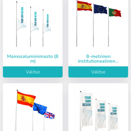
Mainosalumiinimasto (8
8-metrinen
m)
institutionaalinen...
Valitse
Valitse
Kirjaudu sisään
Valitse kieli