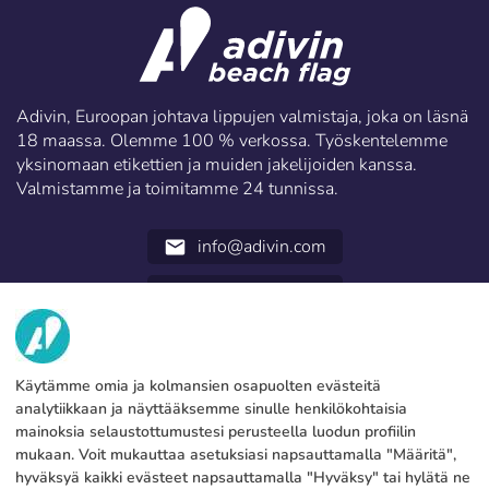
Adivin, Euroopan johtava lippujen valmistaja, joka on läsnä
18 maassa. Olemme 100 % verkossa. Työskentelemme
yksinomaan etikettien ja muiden jakelijoiden kanssa.
Valmistamme ja toimitamme 24 tunnissa.
info@adivin.com
email
952 31 60 22
call
TIETOA MEISTÄ
Käytämme omia ja kolmansien osapuolten evästeitä
PALVELUT
Tehdas
analytiikkaan ja näyttääksemme sinulle henkilökohtaisia
mainoksia selaustottumustesi perusteella luodun profiilin
Ota yhteyttä
OIKEUDELLISET TIEDOT
Maksutavat
mukaan. Voit mukauttaa asetuksiasi napsauttamalla "Määritä",
hyväksyä kaikki evästeet napsauttamalla "Hyväksy" tai hylätä ne
Oikeudellinen huomautus
Blog
Tuotanto ja toimitus