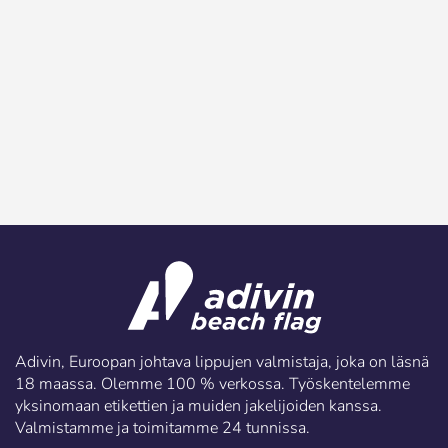
Adivin, Euroopan johtava lippujen valmistaja, joka on läsnä
18 maassa. Olemme 100 % verkossa. Työskentelemme
yksinomaan etikettien ja muiden jakelijoiden kanssa.
Valmistamme ja toimitamme 24 tunnissa.