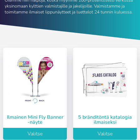
Olemme niin halpoja, koska myymme 100-prosenttisesti verkossa
yksinomaan kylttien valmistajille ja jakelijoille. Valmistamme ja
toimitamme ilmaiset lippunäytteet ja luettelot 24 tunnin kuluessa.
Ilmainen Mini Fly Banner
5 bränditöntä katalogia
-näyte
ilmaiseksi
Valitse
Valitse