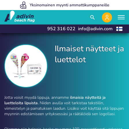
Hintamme ovat niin alhaiset, koska myymme 100% verkossa
Yksinomainen myynti ammattikumppaneille
Valmistamme ja toimitamme 24 tunnissa
close
close
search
952 316 022
info@adivin.com
Ilmaiset näytteet ja
luettelot
Ilmaiset näytteet ja luettelot | Adivin Beach Flag
Jotta voisit myydä lippuja, annamme
ilmaisia näytteitä ja
luetteloita lipuista.
Niiden avulla voit tarkistaa tekstiilin,
viimeistelyn ja painatuksen laadun. Lisäksi voit käyttää sitä lippujen
myynnin edistämiseen yrityksessäsi ja räätälöidä sen logollasi.