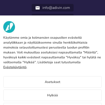
info@adivin.com
email
952 31 60 22
call
TIETOA MEISTÄ
Käytämme omia ja kolmansien osapuolten evästeitä
PALVELUT
Tehdas
analytiikkaan ja näyttääksemme sinulle henkilökohtaisia
mainoksia selaustottumustesi perusteella luodun profiilin
Ota yhteyttä
OIKEUDELLISET TIEDOT
Maksutavat
mukaan. Voit mukauttaa asetuksiasi napsauttamalla "Määritä",
hyväksyä kaikki evästeet napsauttamalla "Hyväksy" tai hylätä ne
Oikeudellinen huomautus
Blog
Tuotanto ja toimitus
Yleiset ehdot
valitsemalla "Hylkää". Lisätietoja saat tutustumalla
Evästeet politiikka
Evästekäytäntö
.
Ilmaisia lippunäytteitä ja luetteloita
FAQs
Määritä evästeet
Rekisteröitymisen yhteydessä saat ilmaisen personoidun
Tietosuojakäytäntö
minibannerin, jossa esittelemme osaamistamme.
Asetukset
Käytä sitä mainostaaksesi lippujen myyntiä yrityksessäsi.
Lähetämme sinulle myös 10 luettelon paketin, jotka ovat
brändäämättömiä ja joissa esitellään tuotteitamme.
FI
Hylkää
Haluan rekisteröityä.