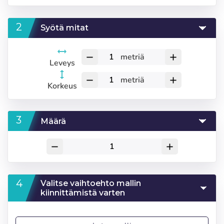
Syötä mitat
metriä
remove
add
Leveys
metriä
remove
add
Korkeus
Määrä
remove
add
Valitse vaihtoehto mallin
kiinnittämistä varten