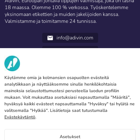
Adivin, Euroopan johtava lippujen valmistaja, joka on läsnä
18 maassa. Olemme 100 % verkossa. Työskentelemme
yksinomaan etikettien ja muiden jakelijoiden kanssa.
Valmistamme ja toimitamme 24 tunnissa.
info@adivin.com
email
952 31 60 22
call
TIETOA MEISTÄ
Käytämme omia ja kolmansien osapuolten evästeitä
PALVELUT
Tehdas
analytiikkaan ja näyttääksemme sinulle henkilökohtaisia
mainoksia selaustottumustesi perusteella luodun profiilin
Ota yhteyttä
OIKEUDELLISET TIEDOT
Maksutavat
mukaan. Voit mukauttaa asetuksiasi napsauttamalla "Määritä",
hyväksyä kaikki evästeet napsauttamalla "Hyväksy" tai hylätä ne
Oikeudellinen huomautus
Blog
Tuotanto ja toimitus
Yleiset ehdot
valitsemalla "Hylkää". Lisätietoja saat tutustumalla
Evästeet politiikka
Evästekäytäntö
.
FAQs
Määritä evästeet
Tietosuojakäytäntö
Asetukset