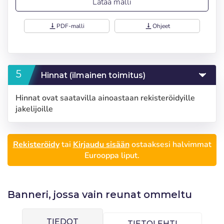
Lataa malli
vertical_align_bottom
PDF-malli
vertical_align_bottom
Ohjeet
Hinnat (ilmainen toimitus)
Hinnat ovat saatavilla ainoastaan rekisteröidyille
jakelijoille
Rekisteröidy
tai
Kirjaudu sisään
ostaaksesi halvimmat
Eurooppa liput.
Kirjaudu sisään
Valitse kieli
Banneri, jossa vain reunat ommeltu
Käyttäjä (VAT):
Seleccionar número
TIEDOT
Español
English
TIETOLEHTI