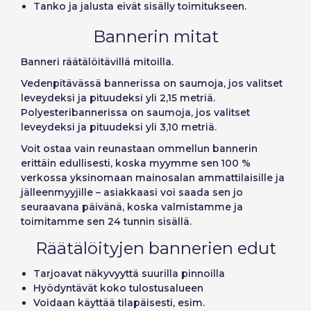
Tanko ja jalusta eivät sisälly toimitukseen.
Bannerin mitat
Banneri
räätälöitävillä mitoilla
.
Vedenpitävässä bannerissa on saumoja, jos valitset
leveydeksi ja pituudeksi yli 2,15 metriä.
Polyesteribannerissa on saumoja, jos valitset
leveydeksi ja pituudeksi yli 3,10 metriä.
Voit
ostaa vain reunastaan ommellun bannerin
erittäin edullisesti, koska myymme sen 100 %
verkossa yksinomaan mainosalan ammattilaisille ja
jälleenmyyjille – asiakkaasi voi saada sen jo
seuraavana päivänä, koska valmistamme ja
toimitamme sen 24 tunnin sisällä.
Räätälöityjen bannerien edut
Tarjoavat näkyvyyttä suurilla pinnoilla
Hyödyntävät koko tulostusalueen
Voidaan käyttää tilapäisesti, esim.