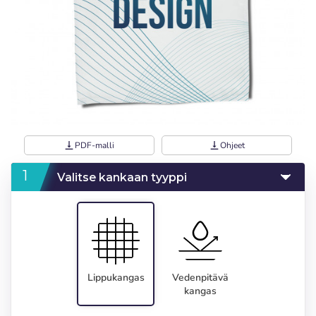
vertical_align_bottom
PDF-malli
vertical_align_bottom
Ohjeet
Valitse kankaan tyyppi
Lippukangas
Vedenpitävä
kangas