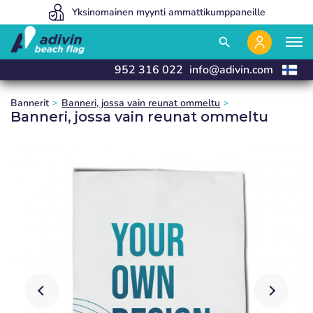
Hintamme ovat niin alhaiset, koska myymme 100% verkossa
Yksinomainen myynti ammattikumppaneille
Valmistamme ja toimitamme 24 tunnissa
close
close
close
close
search
952 316 022
info@adivin.com
Bannerit
Banneri, jossa vain reunat ommeltu
Banneri, jossa vain reunat ommeltu