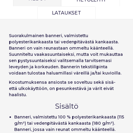
de elementos a
Precios por unidad
Añadiendo producto al carrito
Salasana:
Espere, por favor
Português
Français
Espera, por favor
diseñar
LATAUKSET
Deutsch
Italiano
Yksiköt
Yksikköhinta
Sverige
Denmark
Muista salasana:
Kyllä
Ei
Alkaen
1
−1,00 €
Suorakulmainen banneri
, valmistettu
polyesterikankaasta tai vedenpitävästä kankaasta.
Slovenija
Finnish
Banneri on
vain reunastaan ommeltu käänteellä
.
Pääsy
Slovenčina (Slovak)
Suunniteltu vaakasuuntaiseksi, mutta voit mukauttaa
sen pystysuuntaiseksi valitsemalla tarvitsemasi
Peruuta
Jatka
Norway
leveyden ja korkeuden. Bannerin tekstiilipinta
Palauta salasana
voidaan tulostaa haluamillasi väreillä ja/tai kuvioilla.
Luo tili
Koostumuksensa ansiosta se soveltuu sekä sisä-
että ulkokäyttöön, on pesunkestävä ja värit eivät
haalistu.
Sisältö
Banneri, valmistettu 100 % polyesterikankaasta (115
g/m²) tai vedenpitävästä kankaasta (180 g/m²).
Banneri, jossa vain reunat ommeltu käänteellä.