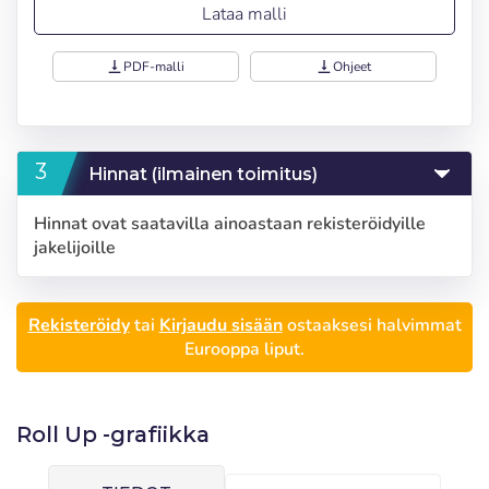
Lataa malli
vertical_align_bottom
PDF-malli
vertical_align_bottom
Ohjeet
Hinnat (ilmainen toimitus)
Hinnat ovat saatavilla ainoastaan rekisteröidyille
jakelijoille
Rekisteröidy
tai
Kirjaudu sisään
ostaaksesi halvimmat
Eurooppa liput.
Kirjaudu sisään
Valitse kieli
Roll Up ‑grafiikka
Käyttäjä (VAT):