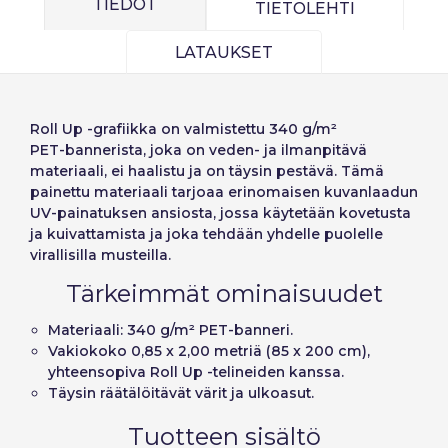
Español
English
TIEDOT
TIETOLEHTI
Precios por unidad
Añadiendo producto al carrito
Salasana:
Espere, por favor
Português
Français
Espera, por favor
LATAUKSET
Deutsch
Italiano
Yksiköt
Yksikköhinta
Sverige
Denmark
Muista salasana:
Kyllä
Ei
Alkaen
1
−1,00 €
Roll Up ‑grafiikka on valmistettu
340 g/m²
Slovenija
Finnish
PET‑bannerista
, joka on veden- ja ilmanpitävä
materiaali, ei haalistu ja on täysin pestävä. Tämä
Pääsy
Slovenčina (Slovak)
painettu materiaali tarjoaa erinomaisen kuvanlaadun
UV‑painatuksen ansiosta, jossa käytetään kovetusta
Norway
ja kuivattamista ja joka tehdään yhdelle puolelle
Palauta salasana
virallisilla musteilla.
Luo tili
Tärkeimmät ominaisuudet
Materiaali: 340 g/m² PET‑banneri.
Vakiokoko 0,85 x 2,00 metriä (85 x 200 cm),
yhteensopiva Roll Up ‑telineiden kanssa.
Täysin räätälöitävät värit ja ulkoasut.
Tuotteen sisältö