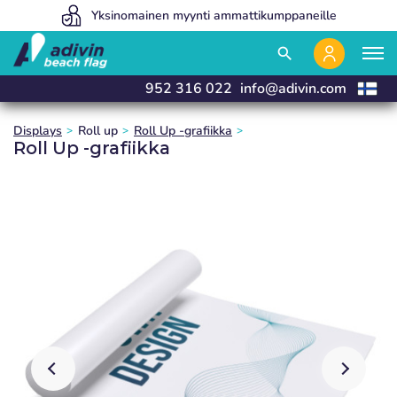
Hintamme ovat niin alhaiset, koska myymme 100% verkossa
Yksinomainen myynti ammattikumppaneille
Valmistamme ja toimitamme 24 tunnissa
close
close
close
search
952 316 022
info@adivin.com
Displays
Roll up
Roll Up ‑grafiikka
Roll Up ‑grafiikka