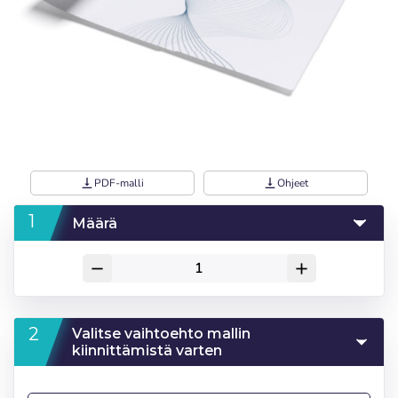
vertical_align_bottom
PDF-malli
vertical_align_bottom
Ohjeet
Määrä
remove
add
Valitse vaihtoehto mallin
kiinnittämistä varten