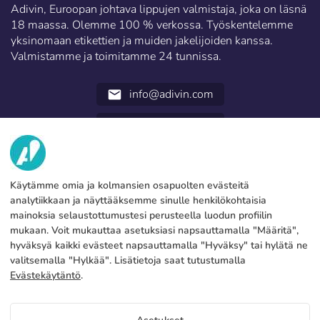
Adivin, Euroopan johtava lippujen valmistaja, joka on läsnä
18 maassa. Olemme 100 % verkossa. Työskentelemme
yksinomaan etikettien ja muiden jakelijoiden kanssa.
Valmistamme ja toimitamme 24 tunnissa.
info@adivin.com
email
952 31 60 22
call
TIETOA MEISTÄ
Käytämme omia ja kolmansien osapuolten evästeitä
PALVELUT
Tehdas
analytiikkaan ja näyttääksemme sinulle henkilökohtaisia
mainoksia selaustottumustesi perusteella luodun profiilin
Ota yhteyttä
OIKEUDELLISET TIEDOT
Maksutavat
mukaan. Voit mukauttaa asetuksiasi napsauttamalla "Määritä",
hyväksyä kaikki evästeet napsauttamalla "Hyväksy" tai hylätä ne
Oikeudellinen huomautus
Blog
Tuotanto ja toimitus
Yleiset ehdot
valitsemalla "Hylkää". Lisätietoja saat tutustumalla
Evästeet politiikka
Evästekäytäntö
.
FAQs
Määritä evästeet
Tietosuojakäytäntö