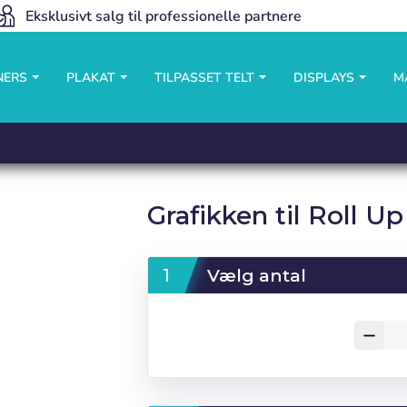
Eksklusivt salg til professionelle partnere
NERS
PLAKAT
TILPASSET TELT
DISPLAYS
M
Grafikken til Roll Up
Vælg antal
remove