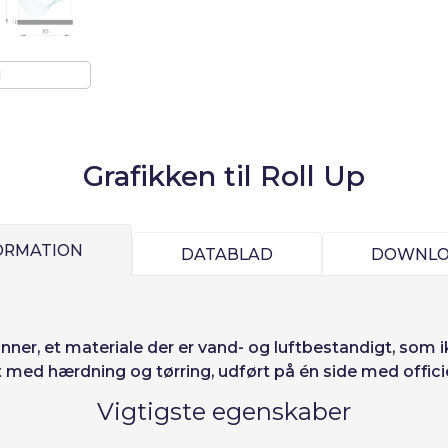
Vælg dit sprog
d
Precios por unidad
Añadiendo producto al carrito
Espere, por favor
Espera, por favor
ñol
English
Português
Français
Enheder
Pris
Grafikken til Roll Up
iano
Sverige
Denmark
Slovenija
Fra
1
-1,00 €
ode:
Ja
Nej
Slovenčina (Slovak)
Norway
ORMATION
DATABLAD
DOWNLO
Adgang
skoder
nner
, et materiale der er vand- og luftbestandigt, som 
 med hærdning og tørring, udført på én side med officie
Vigtigste egenskaber