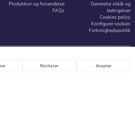
Produktion og forsendelse
Generelle vilkår og
FAQs
betingelser
Cookies policy
Konfigurer cookies
Fortrolighedspolitik
DK
rar
Rechazar
Aceptar
Generación 46-48 P.I. La Huertecilla 29196 Málaga Spanien | S.A CIF A93349777