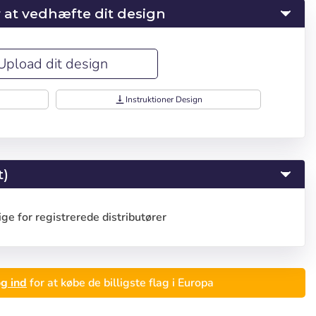
 at vedhæfte dit design
Upload dit design
vertical_align_bottom
Instruktioner Design
t)
ge for registrerede distributører
g ind
for at købe de billigste flag i Europa