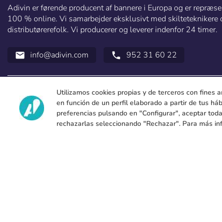
Adivin er førende producent af bannere i Europa og er repræsen
100 % online. Vi samarbejder eksklusivt med skilteteknikere 
distributørerefolk. Vi producerer og leverer indenfor 24 timer.
info@adivin.com
952 31 60 22
email
call
Utilizamos cookies propias y de terceros con fines a
en función de un perfil elaborado a partir de tus h
preferencias pulsando en "Configurar", aceptar toda
rechazarlas seleccionando "Rechazar". Para más in
Copyright 2026 © ÁDIVIN BEACH FLAG SA