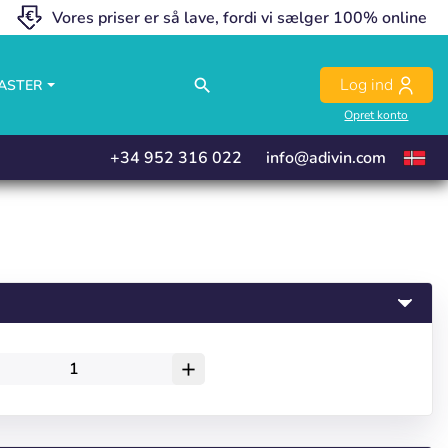
Vores priser er så lave, fordi vi sælger 100% online
close
close
close
Log ind
search
ASTER
Opret konto
+34 952 316 022
info@adivin.com
add