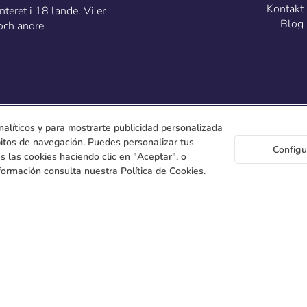
Kontakt
teret i 18 lande. Vi er
Blog
och andre
nalíticos y para mostrarte publicidad personalizada
ábitos de navegación. Puedes personalizar tus
Configu
s las cookies haciendo clic en "Aceptar", o
formación consulta nuestra
Política de Cookies
.
C/ 
place