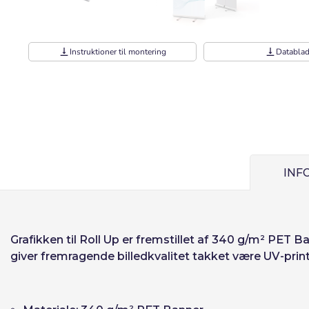
Bruger (VAT):
vertical_align_bottom
Instruktioner til montering
vertical_align_bottom
Databla
Adgangskode:
Espa
Ital
Husk adgangsk
INF
Gendan adgang
Grafikken til Roll Up er fremstillet af
340 g/m² PET Ba
giver fremragende billedkvalitet takket være UV‑print