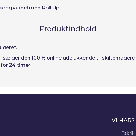
 kompatibel med Roll Up.
Produktindhold
luderet.
di vi sælger den 100 % online udelukkende til skiltemag
for 24 timer.
VI HAR?
Fabrik