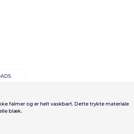
Deutsch
Finnish
ADS
Opret konto
ikke falmer og er helt vaskbart. Dette trykte materiale
lle blæk.