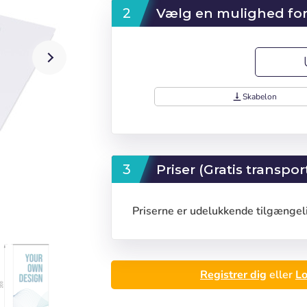
Vælg en mulighed for
vertical_align_bottom
Skabelon
Priser (Gratis transpor
Priserne er udelukkende tilgængeli
Registrer dig
eller
Lo
Log ind