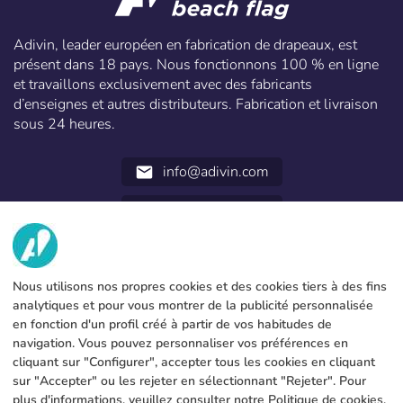
Adivin, leader européen en fabrication de drapeaux, est
présent dans 18 pays. Nous fonctionnons 100 % en ligne
et travaillons exclusivement avec des fabricants
d’enseignes et autres distributeurs. Fabrication et livraison
sous 24 heures.
info@adivin.com
email
952 31 60 22
call
NOUS
Nous utilisons nos propres cookies et des cookies tiers à des fins
SERVICES
Fabrique
analytiques et pour vous montrer de la publicité personnalisée
en fonction d'un profil créé à partir de vos habitudes de
Contact
INFORMATION LÉGALE
Modes de paiement
navigation. Vous pouvez personnaliser vos préférences en
cliquant sur "Configurer", accepter tous les cookies en cliquant
Avis légal
Blog
Production et livraison
Conditions générales
sur "Accepter" ou les rejeter en sélectionnant "Rejeter". Pour
Utilisation des cookies
plus d'informations, veuillez consulter notre
Politique de cookies
.