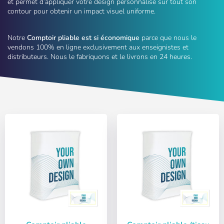
et permet d’appliquer votre design personnalisé sur tout son
contour pour obtenir un impact visuel uniforme.
Notre
Comptoir pliable est si économique
parce que nous le
vendons 100% en ligne exclusivement aux enseignistes et
distributeurs. Nous le fabriquons et le livrons en 24 heures.
Sélectionnez votre
S'inscrire
langue
Utilisateur (VAT):