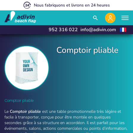
Des prix avantageux grâce à une vente 100% en ligne.
Vente exclusive aux Partenaires Professionnels
Nous fabriquons et livrons en 24 heures
close
close
search
952 316 022
info@adivin.com
Comptoir pliable
Comptoir d'accueil publicitaire pliable et portable
Comptoir pliable
Le
Comptoir pliable
est une table promotionnelle très légère et
facile à transporter, conçue pour être montée en quelques
secondes grâce à sa structure en accordéon. Il est parfait pour les
événements, salons, actions commerciales ou points d’information,