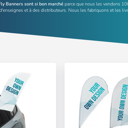
Fly Banners sont si bon marché
parce que nous les vendons 10
 d'enseignes et à des distributeurs. Nous les fabriquons et les li
S'inscrire
):
Sélectionnez votre langue
Espere, por favor
ñol
English
Português
Français
iano
Sverige
Denmark
Slovenija
ot de passe:
Oui
Non
Slovenčina (Slovak)
Norway