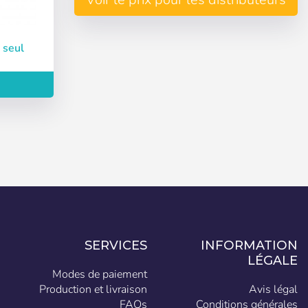
 seul
Créer compte
SERVICES
INFORMATION
LÉGALE
Modes de paiement
Production et livraison
Avis légal
FAQs
Conditions générales