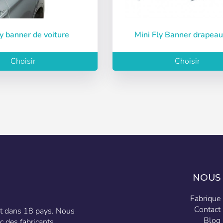
Accès
 fly banner de voiture
Mini Fly Banner drapeau
ot de passe
Choisir
Choisir
NOUS
Fabrique
Contact
ent dans 18 pays. Nous
Blog
c des fabricants