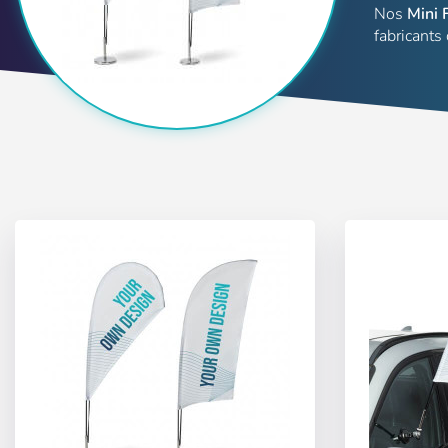
Nos
Mini 
fabricants
Utilisateur (VAT
Mot de passe:
Espa
Ital
Mémoriser le m