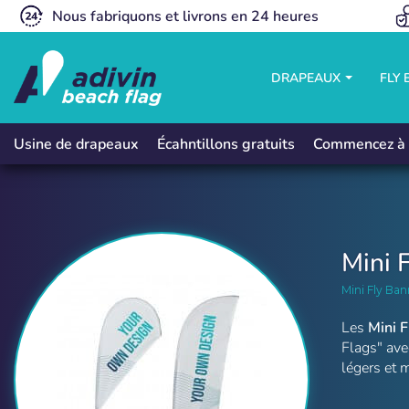
Nous fabriquons et livrons en 24 heures
DRAPEAUX
FLY
Écahntillons gratuits
Commencez à 
Usine de drapeaux
Mini 
Mini Fly Ban
Les
Mini 
Flags" ave
légers et 
Mini Oriflammes et Mini Fly Banners 