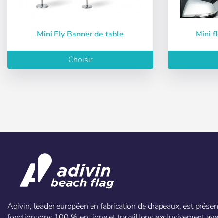
Mini Fly Banner de table
Mini
Récupérer le m
Choisir
Adivin, leader européen en fabrication de drapeaux, est prés
fonctionnons 100 % en ligne et travaillons exclusivement ave