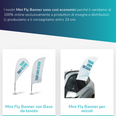
I nostri
Mini Fly Banner sono così economici
perché li vendiamo al
100% online esclusivamente a produttori di insegne e distributori.
Li produciamo e li consegniamo entro 24 ore.
Mini Fly Banner con Base
Mini Fly Banner per
da tavolo
veicoli