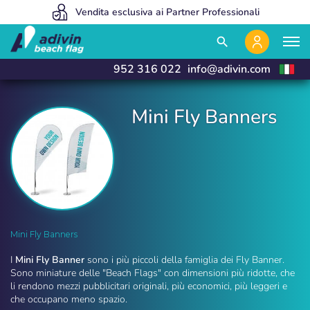
Siamo così convenienti perché vendiamo esclusivamente online
Vendita esclusiva ai Partner Professionali
Fabbrichiamo e consegniamo in 24 ore
close
close
search
952 316 022
info@adivin.com
Mini Fly Banners
Mini Fly Banners | Adivin Beach Flag
Mini Fly Banners
I
Mini Fly Banner
sono i più piccoli della famiglia dei Fly Banner.
Sono miniature delle "Beach Flags" con dimensioni più ridotte, che
li rendono mezzi pubblicitari originali, più economici, più leggeri e
che occupano meno spazio.