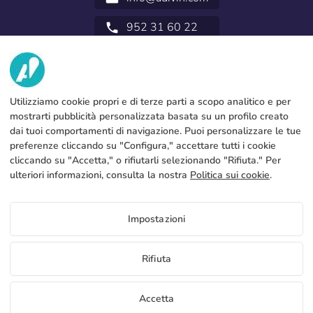
952 31 60 22
call
NOI
SERVIZI
Fabbrica
Utilizziamo cookie propri e di terze parti a scopo analitico e per
mostrarti pubblicità personalizzata basata su un profilo creato
Contatto
NOTA LEGALE
Metodi di pagamento
dai tuoi comportamenti di navigazione. Puoi personalizzare le tue
preferenze cliccando su "Configura," accettare tutti i cookie
Avviso legale
Blog
Produzione e spedizione
Termini e condizioni generali
cliccando su "Accetta," o rifiutarli selezionando "Rifiuta." Per
Politica sull’uso dei cookies
ulteriori informazioni, consulta la nostra
Politica sui cookie
.
FAQs
Configura cookie
Politica sulla privacy
Prezzi Mini Fly Banners
Impostazioni
Se vuoi conoscere i prezzi di Mini Fly Banners accedere al
portale del distributore
IT
Rifiuta
Vedi prezzo per i distributori
Copyright 2026 © ÁDIVIN BEACH FLAG SA
Accetta
C/ Generación 46-48 P.I. La Huertecilla 29196 Málaga Spagna | S.A CIF
place
A93349777
Campioni gratuiti
Inizia a vendere
+34 952 316 022
info@adivin.com
Fabbrica