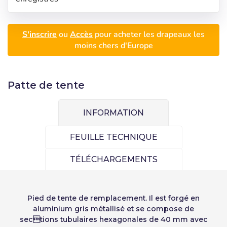
Sélectionnez votre
S'inscrire
S'inscrire
ou
Accès
pour acheter les drapeaux les
langue
moins chers d'Europe
Utilisateur (VAT):
Patte de tente
Precios por unidad
Añadiendo producto al carrito
Español
English
Mot de passe:
Espere, por favor
Espera, por favor
Português
Français
INFORMATION
Unités
Prix unitaire
Deutsch
Italiano
Mémoriser le mot de passe:
Oui
Non
FEUILLE TECHNIQUE
Du
1
-1,00 €
Sverige
Denmark
TÉLÉCHARGEMENTS
Slovenija
Finnish
Accès
Slovenčina (Slovak)
Pied de tente de remplacement. Il est forgé en
Récupérer le mot de passe
Norway
aluminium gris métallisé et se compose de
Créer compte
sections tubulaires hexagonales de 40 mm avec