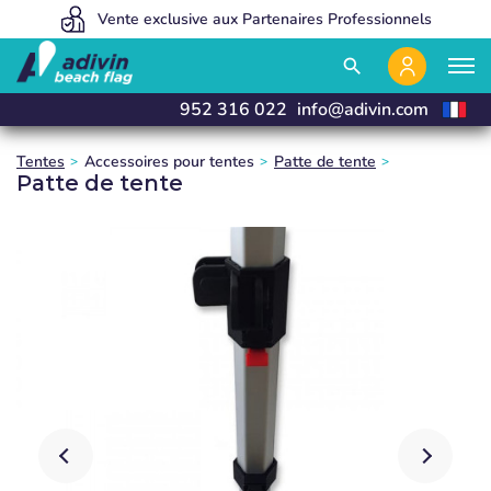
Des prix avantageux grâce à une vente 100% en ligne.
Vente exclusive aux Partenaires Professionnels
Nous fabriquons et livrons en 24 heures
close
close
close
search
952 316 022
info@adivin.com
Tentes
Accessoires pour tentes
Patte de tente
Patte de tente