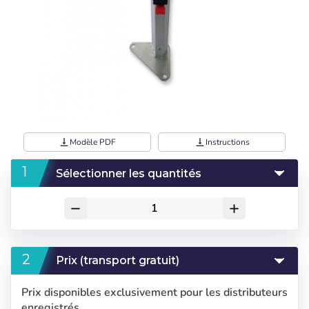
vertical_align_bottom
Modèle PDF
vertical_align_bottom
Instructions
Sélectionner les quantités
remove
add
Prix (transport gratuit)
Prix disponibles exclusivement pour les distributeurs
enregistrés