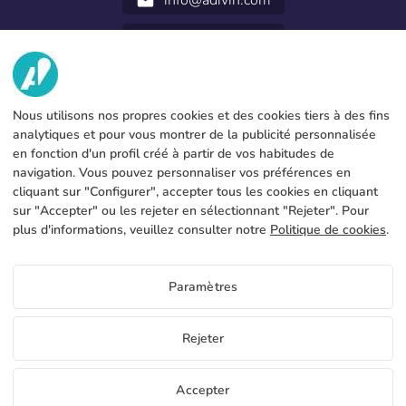
info@adivin.com
email
952 31 60 22
call
NOUS
Nous utilisons nos propres cookies et des cookies tiers à des fins
SERVICES
Fabrique
analytiques et pour vous montrer de la publicité personnalisée
en fonction d'un profil créé à partir de vos habitudes de
Contact
INFORMATION LÉGALE
Modes de paiement
navigation. Vous pouvez personnaliser vos préférences en
cliquant sur "Configurer", accepter tous les cookies en cliquant
Avis légal
Blog
Production et livraison
Conditions générales
sur "Accepter" ou les rejeter en sélectionnant "Rejeter". Pour
Utilisation des cookies
plus d'informations, veuillez consulter notre
Politique de cookies
.
FAQs
Configurer les cookies
Politique de confidentialité
Paramètres
FR
Rejeter
Copyright 2026 © ÁDIVIN BEACH FLAG SA
Accepter
C/ Generación 46-48 P.I. La Huertecilla 29196 Málaga Espagne | S.A CIF
place