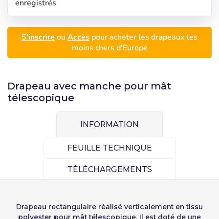
enregistrés
S'inscrire
ou
Accès
pour acheter les drapeaux les
moins chers d'Europe
Drapeau avec manche pour mât
télescopique
INFORMATION
Sélectionnez votre
S'inscrire
FEUILLE TECHNIQUE
langue
Utilisateur (VAT):
TÉLÉCHARGEMENTS
Seleccionar número
de elementos a
Precios por unidad
Añadiendo producto al carrito
Español
English
Mot de passe:
Drapeau rectangulaire
réalisé verticalement en tissu
Espere, por favor
Espera, por favor
diseñar
polyester pour mât télescopique. Il est doté de une