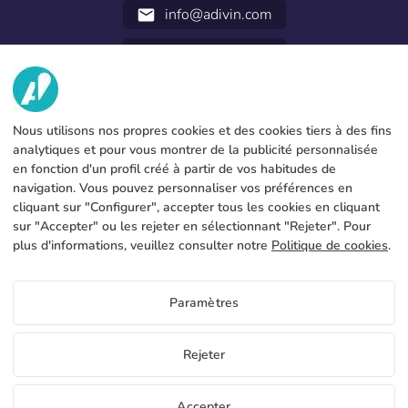
info@adivin.com
email
952 31 60 22
call
NOUS
Nous utilisons nos propres cookies et des cookies tiers à des fins
SERVICES
Fabrique
analytiques et pour vous montrer de la publicité personnalisée
en fonction d'un profil créé à partir de vos habitudes de
Contact
INFORMATION LÉGALE
Modes de paiement
navigation. Vous pouvez personnaliser vos préférences en
cliquant sur "Configurer", accepter tous les cookies en cliquant
Avis légal
Blog
Production et livraison
Conditions générales
sur "Accepter" ou les rejeter en sélectionnant "Rejeter". Pour
Utilisation des cookies
plus d'informations, veuillez consulter notre
Politique de cookies
.
FAQs
Configurer les cookies
Politique de confidentialité
Paramètres
FR
Rejeter
Copyright 2026 © ÁDIVIN BEACH FLAG SA
Accepter