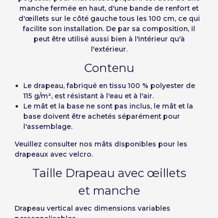
Português
Français
manche fermée en haut, d'une bande de renfort et
Unités
Prix unitaire
Deutsch
Italiano
d'œillets sur le côté gauche tous les 100 cm, ce qui
Mémoriser le mot de passe:
Oui
Non
Du
1
-1,00 €
facilite son installation. De par sa composition, il
Sverige
Denmark
peut être utilisé aussi bien à l'intérieur qu'à
l'extérieur.
Slovenija
Finnish
Accès
Contenu
Slovenčina (Slovak)
Annuler
Continuer
Le drapeau, fabriqué en tissu 100 % polyester de
Récupérer le mot de passe
Norway
115 g/m², est résistant à l'eau et à l'air.
Créer compte
Le mât et la base ne sont pas inclus, le mât et la
base doivent être achetés séparément pour
l'assemblage.
Veuillez consulter nos mâts disponibles pour les
drapeaux avec velcro.
Taille Drapeau avec œillets
et manche
Drapeau vertical avec
dimensions variables