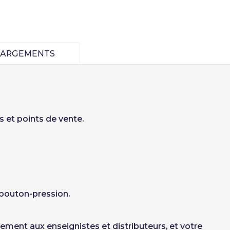
Deutsch
Finnish
HARGEMENTS
Créer compte
s et points de vente.
bouton-pression.
vement aux enseignistes et distributeurs, et votre