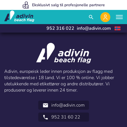
Prisene våre er så lave fordi vi selger 100 % på nett
Eksklusivt salg til profesjonelle partnere
Vi produserer og leverer innen 24 timer
close
close
search
952 316 022
info@adivin.com
Adivin, europeisk leder innen produksjon av flagg med
tilstedeværelse i 18 land. Vi er 100 % online. Vi jobber
utelukkende med etikettører og andre distributører. Vi
produserer og leverer innen 24 timer.
Logg inn
Velg språk
info@adivin.com
email
Bruker (VAT):
952 31 60 22
call
Español
English