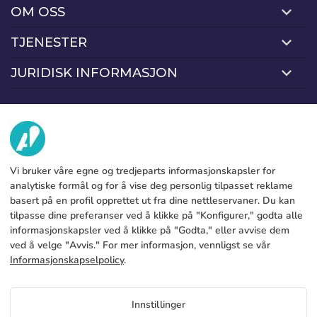
OM OSS
Passord:
Espere, por favor
Português
Français
TJENESTER
Fabrikk
Deutsch
Italiano
Kontakt oss
JURIDISK INFORMASJON
Betalingsmetoder
Sverige
Denmark
Husk passord:
Ja
Nei
Juridisk merknad
Slovenija
Finnish
Blog
Produksjon og levering
Generelle vilkår og betingelser
Tilgang
Retningslinjer for informasjonskapsler
Slovenčina (Slovak)
FAQs
Konfigurer cookies
Norway
Personvernregler
Gjenopprett passord
Vi bruker våre egne og tredjeparts informasjonskapsler for
Opprett konto
analytiske formål og for å vise deg personlig tilpasset reklame
basert på en profil opprettet ut fra dine nettleservaner. Du kan
NO
tilpasse dine preferanser ved å klikke på "Konfigurer," godta alle
informasjonskapsler ved å klikke på "Godta," eller avvise dem
Copyright 2026 © ÁDIVIN BEACH FLAG SA
ved å velge "Avvis." For mer informasjon, vennligst se vår
C/ Generación 46-48 P.I. La Huertecilla 29196 Málaga Spania | S.A CIF
place
Informasjonskapselpolicy
.
A93349777
Innstillinger