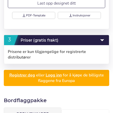
Last opp designet ditt
vertical_align_bottom
PDF-Template
vertical_align_bottom
Instruksjoner
Priser (gratis frakt)
Prisene er kun tilgjengelige for registrerte
distributører
Registrer deg
eller
Logg inn
for å kjøpe de billigste
Logg inn
flaggene fra Europa
Velg språk
Bruker (VAT):
Seleccionar número
Bordflaggpakke
Español
English
de elementos a
Añadiendo producto al carrito