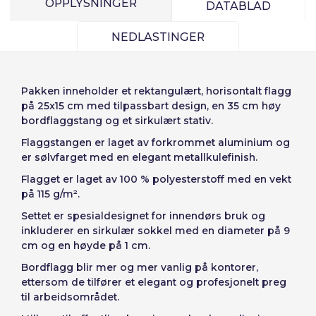
Precios por unidad
OPPLYSNINGER
Passord:
DATABLAD
Espere, por favor
Português
Français
Espera, por favor
diseñar
Deutsch
Italiano
NEDLASTINGER
Enheter
Stykkpris
Sverige
Denmark
Husk passord:
Ja
Nei
Fra
1
-€ 1.00
Slovenija
Finnish
Pakken inneholder et rektangulært, horisontalt flagg
på 25x15 cm med tilpassbart design, en 35 cm høy
Tilgang
Slovenčina (Slovak)
bordflaggstang og et sirkulært stativ.
Avbryt
Fortsett
Norway
Flaggstangen er laget av forkrommet aluminium og
Gjenopprett passord
er sølvfarget med en elegant metallkulefinish.
Opprett konto
Flagget er laget av 100 % polyesterstoff med en vekt
på 115 g/m².
Settet er spesialdesignet for innendørs bruk og
inkluderer en sirkulær sokkel med en diameter på 9
cm og en høyde på 1 cm.
Bordflagg blir mer og mer vanlig på kontorer,
ettersom de tilfører et elegant og profesjonelt preg
til arbeidsområdet.