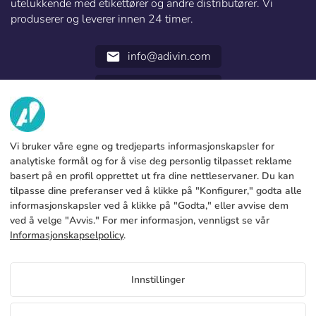
utelukkende med etikettører og andre distributører. Vi
produserer og leverer innen 24 timer.
info@adivin.com
email
952 31 60 22
call
OM OSS
Vi bruker våre egne og tredjeparts informasjonskapsler for
TJENESTER
Fabrikk
analytiske formål og for å vise deg personlig tilpasset reklame
basert på en profil opprettet ut fra dine nettleservaner. Du kan
Kontakt oss
JURIDISK INFORMASJON
Betalingsmetoder
tilpasse dine preferanser ved å klikke på "Konfigurer," godta alle
informasjonskapsler ved å klikke på "Godta," eller avvise dem
Juridisk merknad
Blog
Produksjon og levering
Generelle vilkår og betingelser
ved å velge "Avvis." For mer informasjon, vennligst se vår
Retningslinjer for informasjonskapsler
Informasjonskapselpolicy
.
FAQs
Konfigurer cookies
Personvernregler
Innstillinger
NO