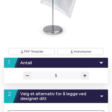
vertical_align_bottom
PDF-Template
vertical_align_bottom
Instruksjoner
Antall
remove
add
Velg et alternativ for å legge ved
designet ditt