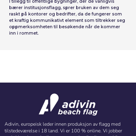
I tillegg til offentlige bygninger, der de vanligvis
bærer institusjonsflagg, sprer bruken av dem seg
raskt på kontorer og bedrifter, da de fungerer som
et kraftig kommunikativt element som tiltrekker seg
oppmerksomheten til besøkende når de kommer
inn i rommet.
Adivin, europeisk leder innen produksjon av flagg med
tilstedeværelse i 18 land. Vi er 100 % online. Vi jobber