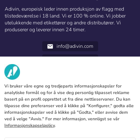
Adivin, europeisk leder innen produksjon av flagg med
tilstedeværelse i 18 land. Vi er 100 % online. Vi jobber
utelukkende med etikettører og andre distributører. Vi
produserer og leverer innen 24 timer.
info@adivin.com
email
952 31 60 22
call
OM OSS
Vi bruker våre egne og tredjeparts informasjonskapsler for
TJENESTER
Fabrikk
analytiske formål og for å vise deg personlig tilpasset reklame
basert på en profil opprettet ut fra dine nettleservaner. Du kan
Kontakt oss
JURIDISK INFORMASJON
Betalingsmetoder
tilpasse dine preferanser ved å klikke på "Konfigurer," godta alle
informasjonskapsler ved å klikke på "Godta," eller avvise dem
Juridisk merknad
Blog
Produksjon og levering
Generelle vilkår og betingelser
ved å velge "Avvis." For mer informasjon, vennligst se vår
Retningslinjer for informasjonskapsler
Informasjonskapselpolicy
.
FAQs
Konfigurer cookies
Personvernregler