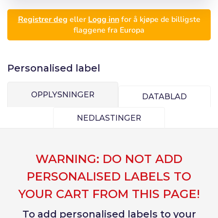
Registrer deg
eller
Logg inn
for å kjøpe de billigste
flaggene fra Europa
Logg inn
Velg språk
Personalised label
Bruker (VAT):
OPPLYSNINGER
DATABLAD
Español
English
NEDLASTINGER
Precios por unidad
Passord:
Espere, por favor
Português
Français
Deutsch
Italiano
Enheter
Stykkpris
WARNING: DO NOT ADD
Sverige
Denmark
Husk passord:
Ja
Nei
Fra
1
-€ 1.00
PERSONALISED LABELS TO
Slovenija
Finnish
YOUR CART FROM THIS PAGE!
Tilgang
Slovenčina (Slovak)
To add personalised labels to your