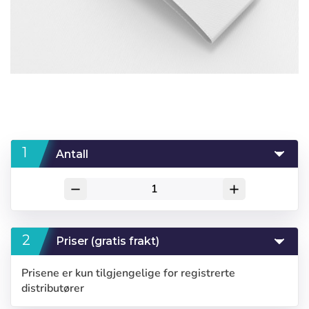
Antall
remove
add
Priser (gratis frakt)
Prisene er kun tilgjengelige for registrerte
distributører